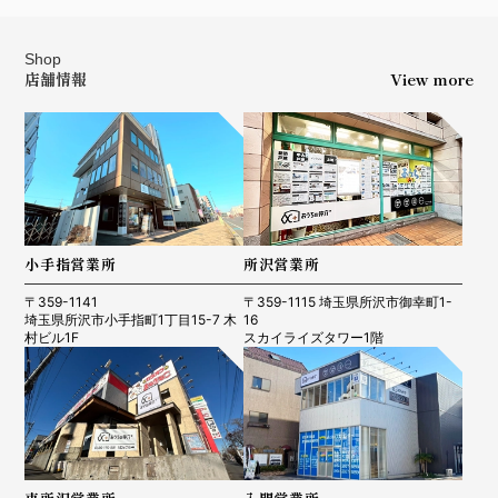
Shop
店舗情報
View more
小手指営業所
所沢営業所
〒359-1141
〒359-1115 埼玉県所沢市御幸町1-
埼玉県所沢市小手指町1丁目15-7 木
16
村ビル1F
スカイライズタワー1階