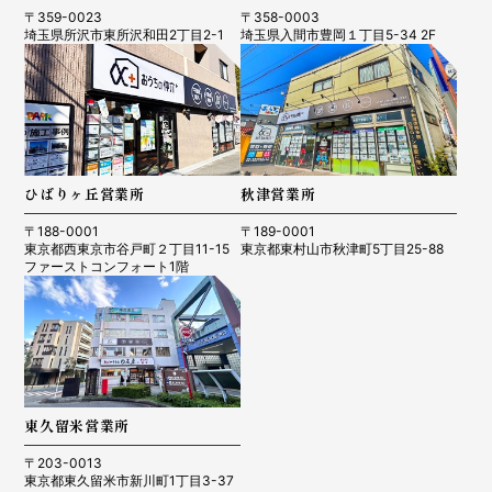
〒359-0023
〒358-0003
埼玉県所沢市東所沢和田2丁目2-1
埼玉県入間市豊岡１丁目5-34 2F
ひばりヶ丘営業所
秋津営業所
〒188-0001
〒189-0001
東京都西東京市谷戸町２丁目11-15
東京都東村山市秋津町5丁目25-88
ファーストコンフォート1階
東久留米営業所
〒203-0013
東京都東久留米市新川町1丁目3-37