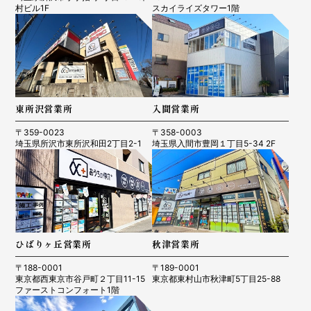
村ビル1F
スカイライズタワー1階
東所沢営業所
入間営業所
〒359-0023
〒358-0003
埼玉県所沢市東所沢和田2丁目2-1
埼玉県入間市豊岡１丁目5-34 2F
ひばりヶ丘営業所
秋津営業所
〒188-0001
〒189-0001
東京都西東京市谷戸町２丁目11-15
東京都東村山市秋津町5丁目25-88
ファーストコンフォート1階