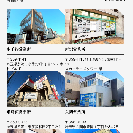
小手指営業所
所沢営業所
〒359-1141
〒359-1115 埼玉県所沢市御幸町1-
埼玉県所沢市小手指町1丁目15-7 木
16
村ビル1F
スカイライズタワー1階
東所沢営業所
入間営業所
〒359-0023
〒358-0003
埼玉県所沢市東所沢和田2丁目2-1
埼玉県入間市豊岡１丁目5-34 2F