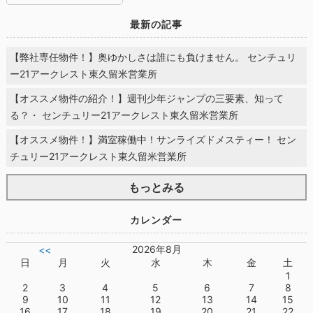
最新の記事
【弊社専任物件！】奥ゆかしさは誰にも負けません。 センチュリ
ー21アークレスト東久留米営業所
【オススメ物件の紹介！】週刊少年ジャンプの三要素、知って
る？・ センチュリー21アークレスト東久留米営業所
【オススメ物件！】満室稼働中！サンライズドメスティー！ セン
チュリー21アークレスト東久留米営業所
もっとみる
カレンダー
2026年8月
<<
日
月
火
水
木
金
土
1
2
3
4
5
6
7
8
9
10
11
12
13
14
15
16
17
18
19
20
21
22