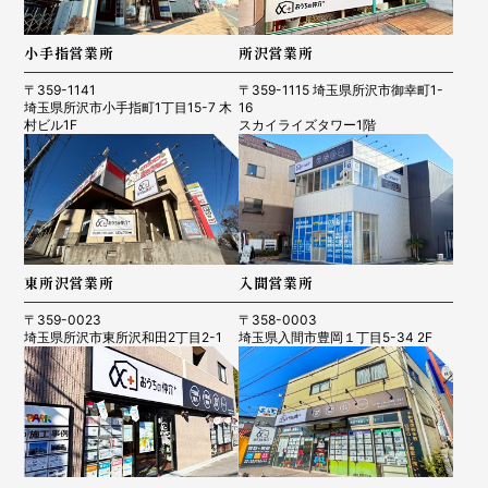
小手指営業所
所沢営業所
〒359-1141
〒359-1115 埼玉県所沢市御幸町1-
埼玉県所沢市小手指町1丁目15-7 木
16
村ビル1F
スカイライズタワー1階
東所沢営業所
入間営業所
〒359-0023
〒358-0003
埼玉県所沢市東所沢和田2丁目2-1
埼玉県入間市豊岡１丁目5-34 2F