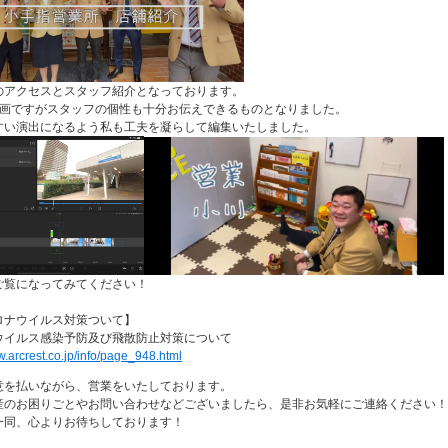
山市
ふじみ野市
富士見市
志木市
新座市
朝霞市
のアクセスとスタッフ紹介となっております。
動画ですがスタッフの個性も十分お伝えできるものとなりました。
すい演出になるよう私も工夫を凝らして編集いたしました。
ご覧になってみてください！
ロナウイルス対策ついて】
ウイルス感染予防及び飛散防止対策について
w.arcrest.co.jp/info/page_948.html
意を払いながら、営業をいたしております。

産のお困りごとやお問い合わせなどございましたら、是非お気軽にご連絡ください！

一同、心よりお待ちしております！
