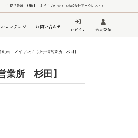
【小手指営業所 杉田】｜おうちの仲介＋（株式会社アークレスト）
ャルコンテンツ
お問い合わせ
ログイン
会員登録
介動画 メイキング【小手指営業所 杉田】
ペーン
フォーム
インフォメーション
ブログ
営業所 杉田】
東久留米営業所
するメリット
市
練馬区