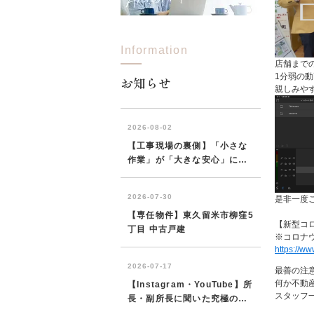
Information
所沢市
川越市
入間市
飯能市
狭
店舗まで
東久留米市
小平市
練馬区
1分弱の
お知らせ
親しみや
是非一度
【新型コ
※コロナ
https://ww
最善の注
何か不動
スタッフ