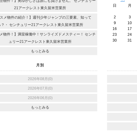
任物件！】奥ゆかしさは誰にも負けません。 センチュリー
日
月
21アークレスト東久留米営業所
2
3
スメ物件の紹介！】週刊少年ジャンプの三要素、知って
9
10
る？・ センチュリー21アークレスト東久留米営業所
16
17
メ物件！】満室稼働中！サンライズドメスティー！ センチ
23
24
30
31
ュリー21アークレスト東久留米営業所
もっとみる
月別
2026年08月(0)
2026年07月(0)
2026年06月(0)
もっとみる