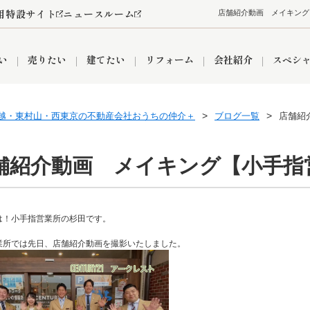
用特設サイト
ニュースルーム
店舗紹介動画 メイキング
い
売りたい
建てたい
リフォーム
会社紹介
スペシ
越・東村山・西東京の不動産会社おうちの仲介＋
ブログ一覧
店舗紹
情報
町名から探す
売却成功実績
売却査定依頼
おうちパークくらぶ
【埼玉】補助金・助成金
お客様の声
お気に入り
よくある質問
なんでもご相談
レンタルスペース
創業の想い
閲覧履歴
売却コラム
プライバシーポリシー
【東京】補助金・助成金
総合不動産の強み
期間限定キャン
検索履歴
査定依頼
舗紹介動画 メイキング【小手指
件
は！小手指営業所の杉田です。
営業所
産買取
リノベーション済み物件
空き家
入間営業所
リースバック
ひばりケ丘営業所
秋津営業所
業所では先日、店舗紹介動画を撮影いたしました。
関
入間市
おうちパークグループの強み
8代疾病保証付き住宅ローン
狭山市
富士見市
団体信用保険
新座市
購入
清瀬