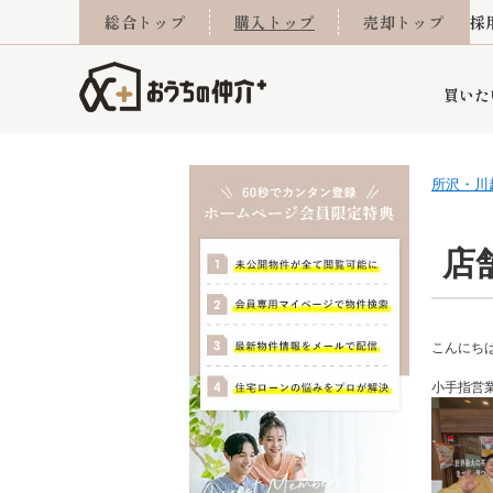
総合トップ
購入トップ
売却トップ
採
買いた
所沢・川
詳細条件から探す
不動産売却専門館
会社概要
不動産Q&A
ご来店予約
おうちLABO
おうちのリフォーム
スタッフ紹介
オンライン相談予約
マンションカタログ
建築事例
学区から探す
売却査定実績
リフォーム事例
採用
店
当社お預かり物件
相続
小手指営業所
住み替え
所沢営業所
グループ会社施工物
離婚
こんにち
東所沢
不動
小手指営
今月の住宅ローン金利
西東京市
おうちLABO
東久留米市
おうちのリフォーム
当社提携金融機
東村山市