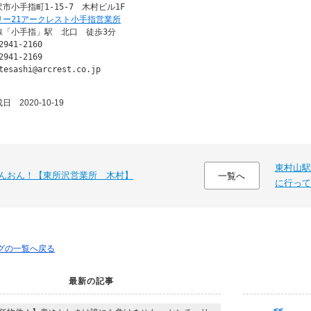
リー21アークレスト小手指営業所
「小手指」駅　北口　徒歩3分

941-2160

941-2169

tesashi@arcrest.co.jp
 2020-10-19
東村山駅
んおん！【東所沢営業所 木村】
一覧へ
に行って
ログの一覧へ戻る
最新の記事
<<