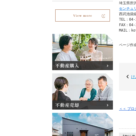
センチュ
西武池袋線
View more
TEL：04-2
FAX：04-2
MAIL：ko
ページ作成日
不動産購入
け
不動産売却
＜＜ ブ