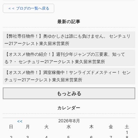
＜＜ ブログの一覧へ戻る
最新の記事
【弊社専任物件！】奥ゆかしさは誰にも負けません。 センチュリ
ー21アークレスト東久留米営業所
【オススメ物件の紹介！】週刊少年ジャンプの三要素、知って
る？・ センチュリー21アークレスト東久留米営業所
【オススメ物件！】満室稼働中！サンライズドメスティー！ セン
チュリー21アークレスト東久留米営業所
もっとみる
カレンダー
2026年8月
<<
日
月
火
水
木
金
土
1
2
3
4
5
6
7
8