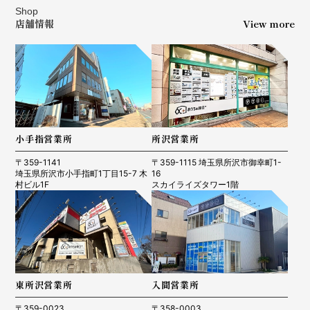
Shop
店舗情報
View more
小手指営業所
所沢営業所
〒359-1141
〒359-1115 埼玉県所沢市御幸町1-
埼玉県所沢市小手指町1丁目15-7 木
16
村ビル1F
スカイライズタワー1階
東所沢営業所
入間営業所
〒359-0023
〒358-0003