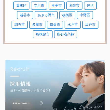
葛飾区
立川市
幸手市
和光市
終活
越谷市
あきる野市
板橋区
中野区
調布市
多摩市
鎌倉市
水戸市
坂戸市
相模原市
所有者高齢