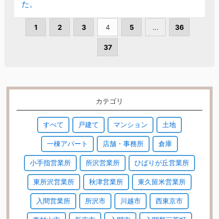
た。
1
2
3
4
5
...
36
37
カテゴリ
すべて
戸建て
マンション
土地
一棟アパート
店舗・事務所
倉庫
小手指営業所
所沢営業所
ひばりが丘営業所
東所沢営業所
秋津営業所
東久留米営業所
入間営業所
所沢市
川越市
西東京市