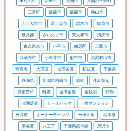
東村山市
新座市
入間市
入間郡三芳町
三芳町
飯能市
飯能市
狭山市
ふじみ野市
富士見市
志木市
朝霞市
秩父郡
さいたま市
東大和市
清瀬市
東久留米市
小平市
練馬区
三鷹市
武蔵野市
小金井市
府中市
武蔵村山市
青梅市
大田区
世田谷区
杉並区
千葉県
静岡県
新潟県柏崎市
相続
住み替え
資産売却
離婚
返済困難
金銭的
転勤
金額調査
リースバック
一棟マンション
日高市
オーナーチェンジ
一棟ビル
栃木県
渋谷区
八王子
千葉県武市森
所沢市