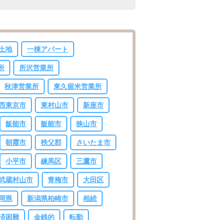
土地
一棟アパート
所
所沢営業所
秋津営業所
東久留米営業所
西東京市
東村山市
新座市
飯能市
飯能市
狭山市
朝霞市
秩父郡
さいたま市
小平市
練馬区
三鷹市
武蔵村山市
青梅市
大田区
岡県
新潟県柏崎市
相続
済困難
金銭的
転勤