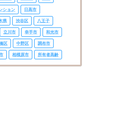
ンション
日高市
木県
渋谷区
八王子
立川市
幸手市
和光市
橋区
中野区
調布市
市
相模原市
所有者高齢