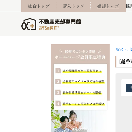
総合トップ
購入トップ
売却トップ
採
所沢・川
査定実績
売却成功事例
相続
会社概要
不動産Q&A
なんでもご相談
住み替え
スタッフ紹介
マンションカタログ
ご来店予約
離婚
採用
不動
売却
[越
西東京市
小手指営業所
東久留米市
所沢営業所
東村山市
東所沢
売却コラム
よくある質問
おうちLABO
おうちのリフォーム