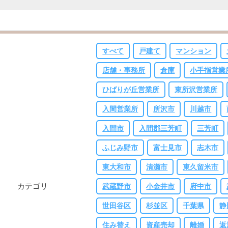
すべて
戸建て
マンション
店舗・事務所
倉庫
小手指営業
ひばりが丘営業所
東所沢営業所
入間営業所
所沢市
川越市
入間市
入間郡三芳町
三芳町
ふじみ野市
富士見市
志木市
東大和市
清瀬市
東久留米市
カテゴリ
武蔵野市
小金井市
府中市
世田谷区
杉並区
千葉県
静
住み替え
資産売却
離婚
返