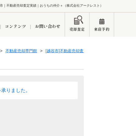
市｜不動産売却査定実績｜おうちの仲介＋（株式会社アークレスト）
コンテンツ
お問い合わせ
売却査定
来店予約
不動産売却専門館
[越谷市]不動産売却査定実績
ペーン
インフォメーション
ブログ
を承りました。
市
東久留米営業所
練馬区