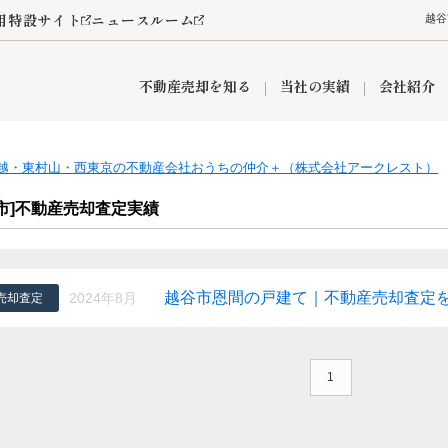
用特設サイト
ニュースルーム
越谷
不動産売却を知る
当社の実績
会社紹介
越・東村山・西東京の不動産会社おうちの仲介＋（株式会社アークレスト）
情報
産買取
査定依頼
おうちパークくらぶ
お客様の声
空き家
オンライン相談予約
レンタルスペース
リースバック
創業の想い
プライバシーポリシー
総合不動産の強み
期間限定キャン
谷市]不動産売却査定実績
越谷市恩間の戸建て｜不動産売却査定
2024年8月
売却査定
営業所
入間市
入間営業所
狭山市
ひばりケ丘営業所
富士見市
新座市
秋津営業所
清瀬
1
おうちパークグループの強み