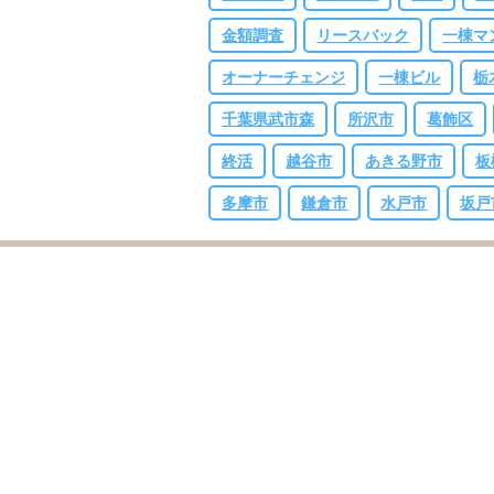
金額調査
リースバック
一棟マ
オーナーチェンジ
一棟ビル
栃
千葉県武市森
所沢市
葛飾区
終活
越谷市
あきる野市
板
多摩市
鎌倉市
水戸市
坂戸