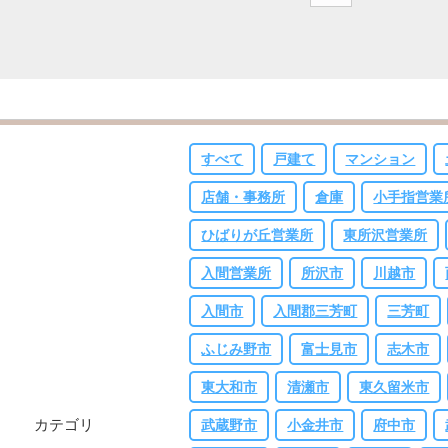
すべて
戸建て
マンション
店舗・事務所
倉庫
小手指営業
ひばりが丘営業所
東所沢営業所
入間営業所
所沢市
川越市
入間市
入間郡三芳町
三芳町
ふじみ野市
富士見市
志木市
東大和市
清瀬市
東久留米市
カテゴリ
武蔵野市
小金井市
府中市