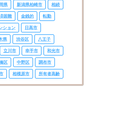
岡県
新潟県柏崎市
相続
済困難
金銭的
転勤
ンション
日高市
木県
渋谷区
八王子
立川市
幸手市
和光市
橋区
中野区
調布市
市
相模原市
所有者高齢