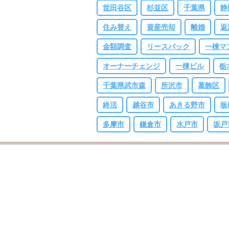
世田谷区
杉並区
千葉県
静
住み替え
資産売却
離婚
返
金額調査
リースバック
一棟マ
オーナーチェンジ
一棟ビル
栃
千葉県武市森
所沢市
葛飾区
終活
越谷市
あきる野市
板
多摩市
鎌倉市
水戸市
坂戸