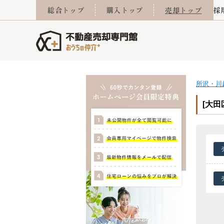
総合トップ
購入トップ
売却トップ
採
所沢・川
査定実績
売却成功事例
相続
会社概要
不動産Q&A
なんでもご相談
住み替え
スタッフ紹介
マンションカタログ
ご来店予約
離婚
採用
不動
売却
[大
西東京市
小手指営業所
東久留米市
所沢営業所
東村山市
東所沢
売却コラム
よくある質問
おうちLABO
おうちのリフォーム