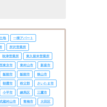
土地
一棟アパート
所
所沢営業所
秋津営業所
東久留米営業所
西東京市
東村山市
新座市
飯能市
飯能市
狭山市
朝霞市
秩父郡
さいたま市
小平市
練馬区
三鷹市
武蔵村山市
青梅市
大田区