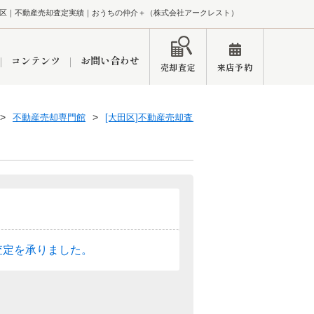
区｜不動産売却査定実績｜おうちの仲介＋（株式会社アークレスト）
コンテンツ
お問い合わせ
売却査定
来店予約
不動産売却専門館
[大田区]不動産売却査定実績
ペーン
インフォメーション
ブログ
市
東久留米営業所
練馬区
査定を承りました。