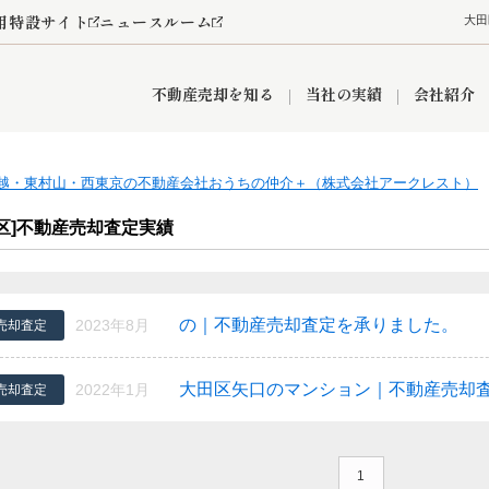
用特設サイト
ニュースルーム
大田
不動産売却を知る
当社の実績
会社紹介
越・東村山・西東京の不動産会社おうちの仲介＋（株式会社アークレスト）
情報
産買取
査定依頼
おうちパークくらぶ
お客様の声
空き家
オンライン相談予約
レンタルスペース
リースバック
創業の想い
プライバシーポリシー
総合不動産の強み
期間限定キャン
田区]不動産売却査定実績
の｜不動産売却査定を承りました。
2023年8月
売却査定
営業所
入間市
入間営業所
狭山市
ひばりケ丘営業所
富士見市
新座市
秋津営業所
清瀬
大田区矢口のマンション｜不動産売却
2022年1月
売却査定
おうちパークグループの強み
1