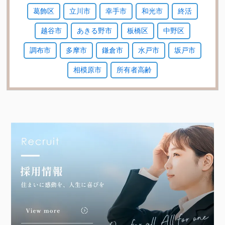
葛飾区
立川市
幸手市
和光市
終活
越谷市
あきる野市
板橋区
中野区
調布市
多摩市
鎌倉市
水戸市
坂戸市
相模原市
所有者高齢