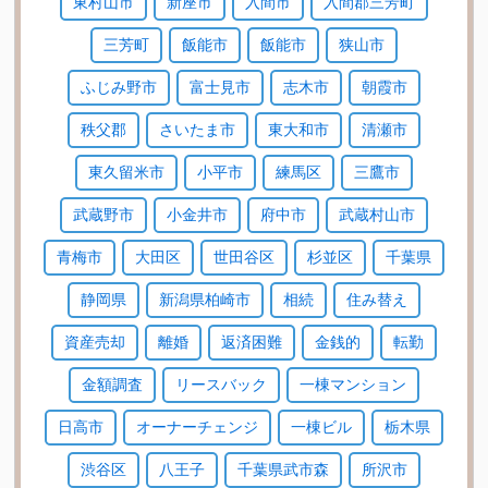
東村山市
新座市
入間市
入間郡三芳町
三芳町
飯能市
飯能市
狭山市
ふじみ野市
富士見市
志木市
朝霞市
秩父郡
さいたま市
東大和市
清瀬市
東久留米市
小平市
練馬区
三鷹市
武蔵野市
小金井市
府中市
武蔵村山市
青梅市
大田区
世田谷区
杉並区
千葉県
静岡県
新潟県柏崎市
相続
住み替え
資産売却
離婚
返済困難
金銭的
転勤
金額調査
リースバック
一棟マンション
日高市
オーナーチェンジ
一棟ビル
栃木県
渋谷区
八王子
千葉県武市森
所沢市