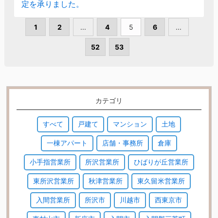
定を承りました。
1
2
...
4
5
6
...
52
53
カテゴリ
すべて
戸建て
マンション
土地
一棟アパート
店舗・事務所
倉庫
小手指営業所
所沢営業所
ひばりが丘営業所
東所沢営業所
秋津営業所
東久留米営業所
入間営業所
所沢市
川越市
西東京市