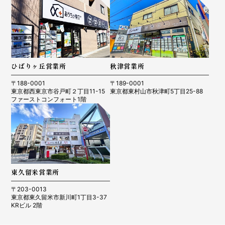
ひばりヶ丘営業所
秋津営業所
〒188-0001
〒189-0001
東京都西東京市谷戸町２丁目11-15
東京都東村山市秋津町5丁目25-88
ファーストコンフォート1階
東久留米営業所
〒203-0013
東京都東久留米市新川町1丁目3-37
KRビル 2階