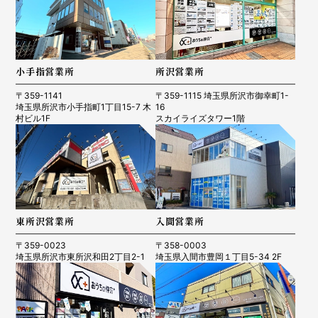
小手指営業所
所沢営業所
〒359-1141
〒359-1115 埼玉県所沢市御幸町1-
埼玉県所沢市小手指町1丁目15-7 木
16
村ビル1F
スカイライズタワー1階
東所沢営業所
入間営業所
〒359-0023
〒358-0003
埼玉県所沢市東所沢和田2丁目2-1
埼玉県入間市豊岡１丁目5-34 2F