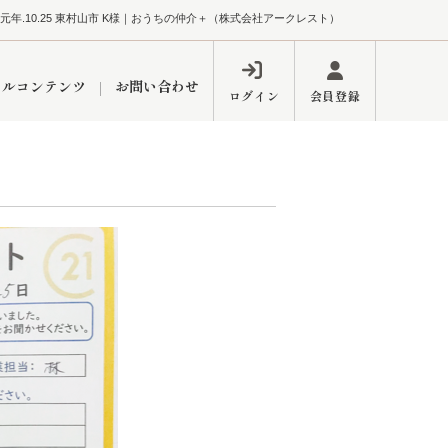
元年.10.25 東村山市 K様｜おうちの仲介＋（株式会社アークレスト）
ャルコンテンツ
お問い合わせ
ログイン
会員登録
ペーン
フォーム
インフォメーション
ブログ
東久留米営業所
するメリット
市
練馬区