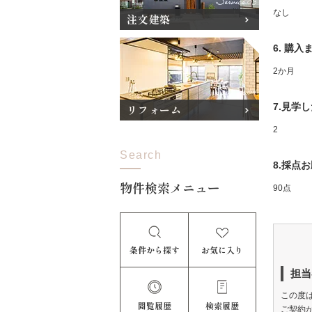
なし
注文建築
6. 購
2か月
7.見学
リフォーム
2
Search
8.採点
物件検索メニュー
90点
条件から探す
お気に入り
担当
この度
閲覧履歴
検索履歴
ご契約