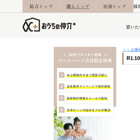
総合トップ
購入トップ
売却トップ
採
買いた
＜＜ お
R1.1
詳細条件から探す
不動産売却専門館
会社概要
不動産Q&A
ご来店予約
おうちLABO
おうちのリフォーム
スタッフ紹介
オンライン相談予約
マンションカタログ
建築事例
学区から探す
売却査定実績
リフォーム事例
採用
当社お預かり物件
相続
小手指営業所
住み替え
所沢営業所
グループ会社施工物
離婚
東所沢
不動
今月の住宅ローン金利
西東京市
おうちLABO
東久留米市
おうちのリフォーム
当社提携金融機
東村山市