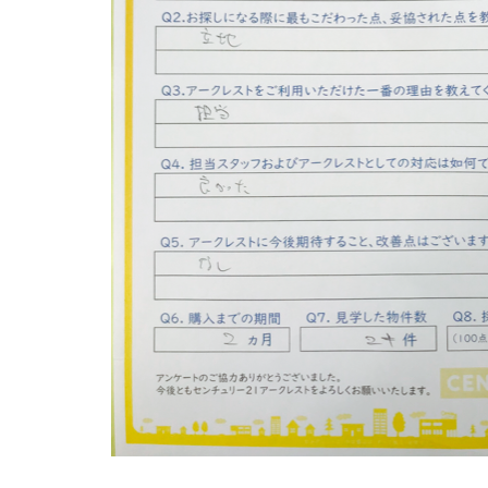
山市
ふじみ野市
富士見市
志木市
新座市
朝霞市