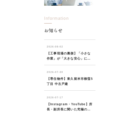
Information
所沢市
川越市
入間市
飯能市
狭
東久留米市
小平市
練馬区
お知らせ