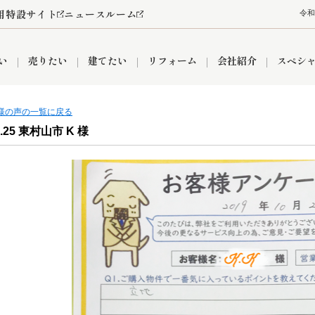
用特設サイト
ニュースルーム
令和
い
売りたい
建てたい
リフォーム
会社紹介
スペシ
客様の声の一覧に戻る
0.25 東村山市 K 様
情報
町名から探す
売却成功実績
売却査定依頼
おうちパークくらぶ
【埼玉】補助金・助成金
お客様の声
お気に入り
よくある質問
なんでもご相談
レンタルスペース
創業の想い
閲覧履歴
売却コラム
プライバシーポリシー
【東京】補助金・助成金
総合不動産の強み
期間限定キャン
検索履歴
査定依頼
件
営業所
産買取
リノベーション済み物件
空き家
入間営業所
リースバック
ひばりケ丘営業所
秋津営業所
関
入間市
おうちパークグループの強み
8代疾病保証付き住宅ローン
狭山市
富士見市
団体信用保険
新座市
購入
清瀬