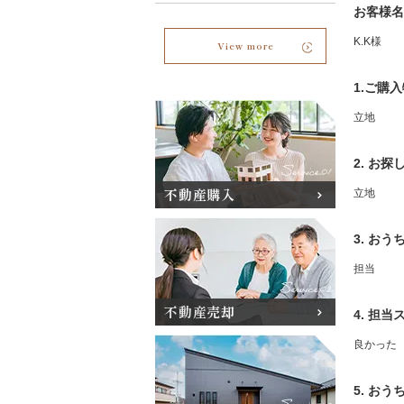
お客様名
K.K様
View more
1.ご購
立地
2. お
不動産購入
立地
3. お
担当
不動産売却
4. 担
良かった
5. お