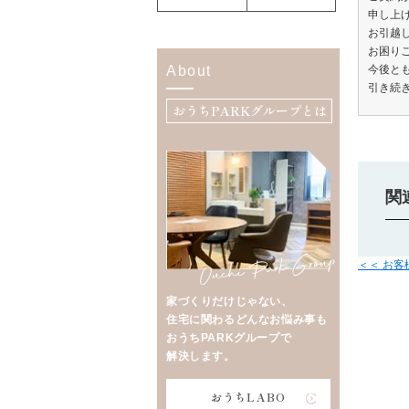
申し上
お引越
お困り
About
今後と
引き続
おうちPARKグループとは
関
＜＜ お
家づくりだけじゃない、
住宅に関わるどんなお悩み事も
おうちPARKグループで
解決します。
おうちLABO