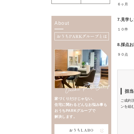
６ヶ月
7.見学
About
１０件
おうちPARKグループとは
8.採点
９０点
担当
家づくりだけじゃない、
ご成約
住宅に関わるどんなお悩み事も
ンを組
おうちPARKグループで
解決します。
おうちLABO