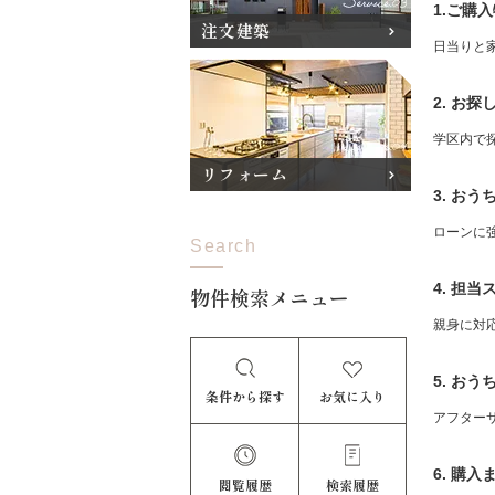
1.ご購
注文建築
日当りと
2. お
学区内で
リフォーム
3. お
ローンに
Search
4. 担
物件検索メニュー
親身に対
5. お
条件から探す
お気に入り
アフター
6. 購
閲覧履歴
検索履歴