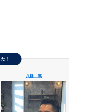
した！
八幡 篤