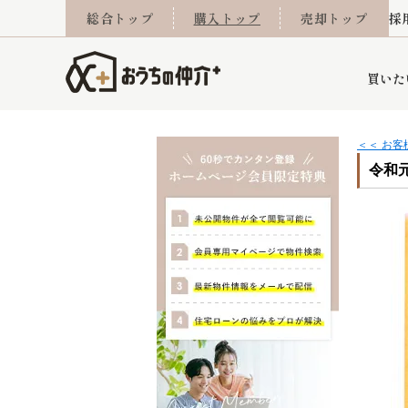
総合トップ
購入トップ
売却トップ
採
買いた
＜＜ お
令和元
詳細条件から探す
不動産売却専門館
会社概要
不動産Q&A
ご来店予約
おうちLABO
おうちのリフォーム
スタッフ紹介
オンライン相談予約
マンションカタログ
建築事例
学区から探す
売却査定実績
リフォーム事例
採用
当社お預かり物件
相続
小手指営業所
住み替え
所沢営業所
グループ会社施工物
離婚
東所沢
不動
今月の住宅ローン金利
西東京市
おうちLABO
東久留米市
おうちのリフォーム
当社提携金融機
東村山市