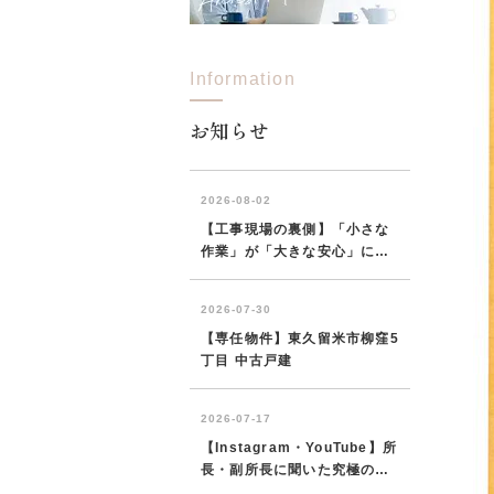
Information
所沢市
川越市
入間市
飯能市
狭
東久留米市
小平市
練馬区
お知らせ