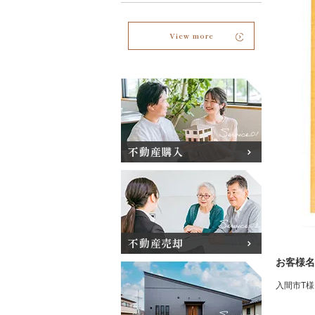
View more
不動産購入
不動産売却
お客様名
入間市T様