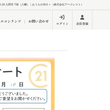
.6.18 入間市 T様（八幡）｜おうちの仲介＋（株式会社アークレスト）
ャルコンテンツ
お問い合わせ
ログイン
会員登録
ペーン
フォーム
インフォメーション
ブログ
東久留米営業所
するメリット
市
練馬区