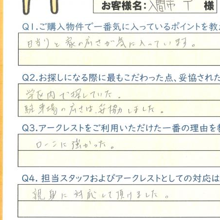
山市
ふじみ野市
富士見市
志木市
新座市
朝霞市