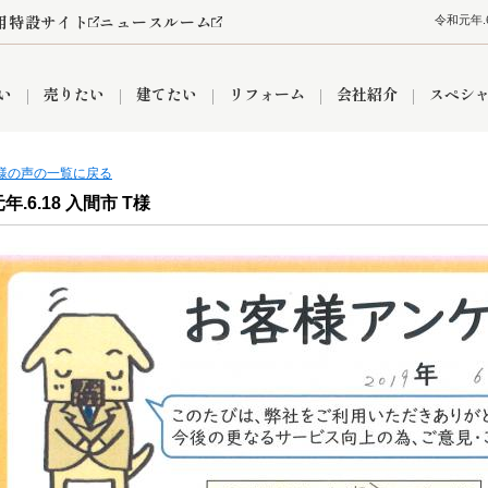
用特設サイト
ニュースルーム
令和元年
い
売りたい
建てたい
リフォーム
会社紹介
スペシ
客様の声の一覧に戻る
年.6.18 入間市 T様
情報
町名から探す
売却成功実績
売却査定依頼
おうちパークくらぶ
【埼玉】補助金・助成金
お客様の声
お気に入り
よくある質問
なんでもご相談
レンタルスペース
創業の想い
閲覧履歴
売却コラム
プライバシーポリシー
【東京】補助金・助成金
総合不動産の強み
期間限定キャン
検索履歴
査定依頼
件
営業所
産買取
リノベーション済み物件
空き家
入間営業所
リースバック
ひばりケ丘営業所
秋津営業所
関
入間市
おうちパークグループの強み
8代疾病保証付き住宅ローン
狭山市
富士見市
団体信用保険
新座市
購入
清瀬