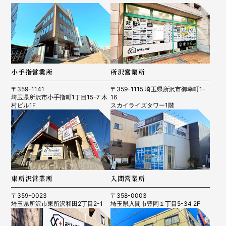
小手指営業所
所沢営業所
〒359-1141
〒359-1115 埼玉県所沢市御幸町1-
埼玉県所沢市小手指町1丁目15-7 木
16
村ビル1F
スカイライズタワー1階
東所沢営業所
入間営業所
〒359-0023
〒358-0003
埼玉県所沢市東所沢和田2丁目2-1
埼玉県入間市豊岡１丁目5-34 2F