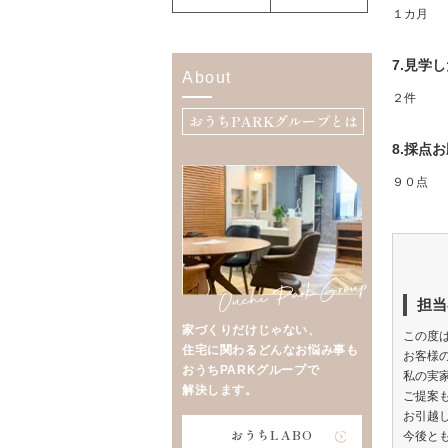
１カ月
7.見学
About
２件
おうちPARKグループとは
8.採点
９０点
担当
家づくりだけじゃない、
この度
住宅に関わるどんなお悩み事も
お客様
おうちPARKグループで
私の実
解決します。
ご提案
お引越
おうちLABO
今後と