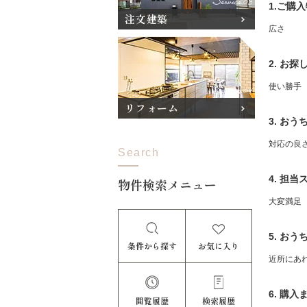
1.ご購
注文建築
広さ
2. お
使い勝手
リフォーム
3. お
対応の良
Search
4. 担
物件検索メニュー
大変満足
5. お
条件から探す
お気に入り
近所にあ
6. 購
閲覧履歴
検索履歴