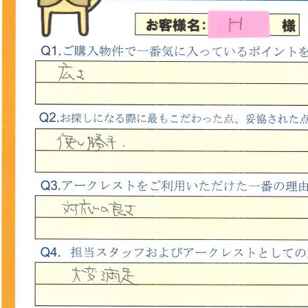
山市
ふじみ野市
富士見市
志木市
新座市
朝霞市