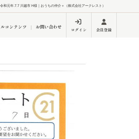
令和元年.7.7 川越市 H様｜おうちの仲介＋（株式会社アークレスト）
ャルコンテンツ
お問い合わせ
ログイン
会員登録
ペーン
フォーム
インフォメーション
ブログ
東久留米営業所
するメリット
市
練馬区