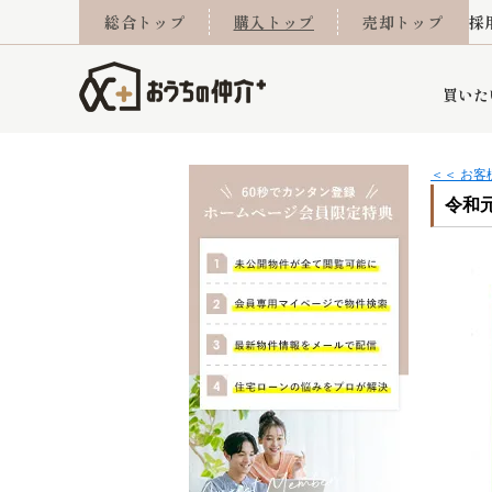
総合トップ
購入トップ
売却トップ
採
買いた
＜＜ お
令和元
詳細条件から探す
不動産売却専門館
会社概要
不動産Q&A
ご来店予約
おうちLABO
おうちのリフォーム
スタッフ紹介
オンライン相談予約
マンションカタログ
建築事例
学区から探す
売却査定実績
リフォーム事例
採用
当社お預かり物件
相続
小手指営業所
住み替え
所沢営業所
グループ会社施工物
離婚
東所沢
不動
今月の住宅ローン金利
西東京市
おうちLABO
東久留米市
おうちのリフォーム
当社提携金融機
東村山市