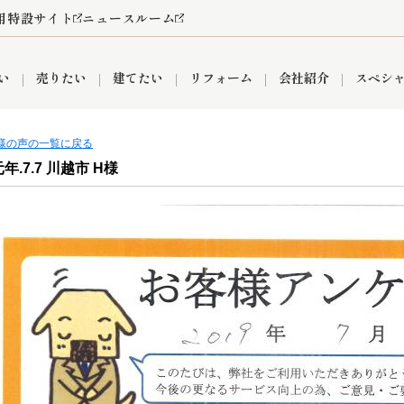
用特設サイト
ニュースルーム
い
売りたい
建てたい
リフォーム
会社紹介
スペシ
客様の声の一覧に戻る
年.7.7 川越市 H様
情報
町名から探す
売却成功実績
売却査定依頼
おうちパークくらぶ
【埼玉】補助金・助成金
お客様の声
お気に入り
よくある質問
なんでもご相談
レンタルスペース
創業の想い
閲覧履歴
売却コラム
プライバシーポリシー
【東京】補助金・助成金
総合不動産の強み
期間限定キャン
検索履歴
査定依頼
件
営業所
産買取
リノベーション済み物件
空き家
入間営業所
リースバック
ひばりケ丘営業所
秋津営業所
関
入間市
おうちパークグループの強み
8代疾病保証付き住宅ローン
狭山市
富士見市
団体信用保険
新座市
購入
清瀬