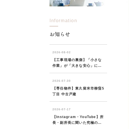
Information
所沢市
川越市
入間市
飯能市
狭
東久留米市
小平市
練馬区
お知らせ