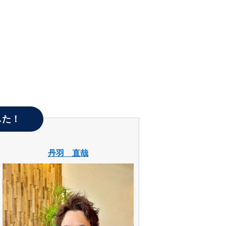
した！
丹羽 直哉