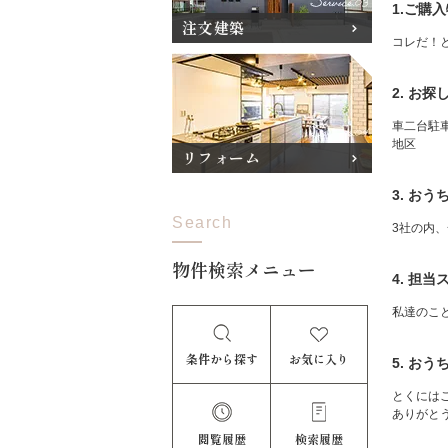
1.ご購
注文建築
コレだ！
2. お
車二台駐
地区
リフォーム
3. お
Search
3社の内
物件検索メニュー
4. 担
私達のこ
条件から探す
お気に入り
5. お
とくには
ありがと
閲覧履歴
検索履歴