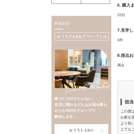
6. 購
10日
About
7.見学
おうちPARKグループとは
4件
8.採点
満点
家づくりだけじゃない、
担当
住宅に関わるどんなお悩み事も
おうちPARKグループで
この度
解決します。
お家を
より良
とても
おうちLABO