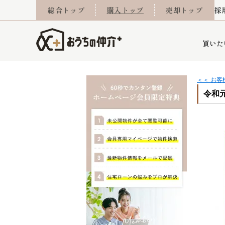
総合トップ
購入トップ
売却トップ
採
買いた
＜＜ お
令和元
詳細条件から探す
不動産売却専門館
会社概要
不動産Q&A
ご来店予約
おうちLABO
おうちのリフォーム
スタッフ紹介
オンライン相談予約
マンションカタログ
建築事例
学区から探す
売却査定実績
リフォーム事例
採用
当社お預かり物件
相続
小手指営業所
住み替え
所沢営業所
グループ会社施工物
離婚
東所沢
不動
今月の住宅ローン金利
西東京市
おうちLABO
東久留米市
おうちのリフォーム
当社提携金融機
東村山市