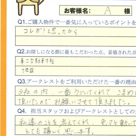
山市
ふじみ野市
富士見市
志木市
新座市
朝霞市