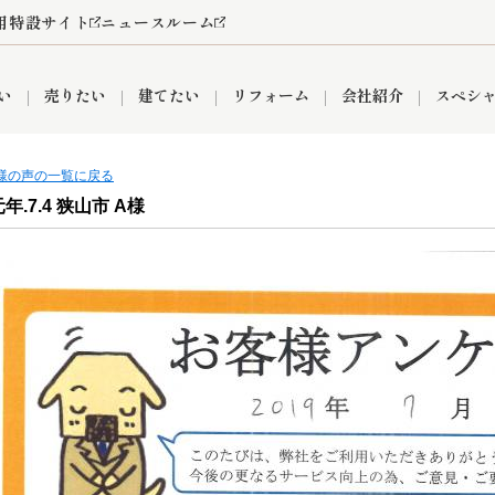
用特設サイト
ニュースルーム
い
売りたい
建てたい
リフォーム
会社紹介
スペシ
客様の声の一覧に戻る
年.7.4 狭山市 A様
情報
町名から探す
売却成功実績
売却査定依頼
おうちパークくらぶ
【埼玉】補助金・助成金
お客様の声
お気に入り
よくある質問
なんでもご相談
レンタルスペース
創業の想い
閲覧履歴
売却コラム
プライバシーポリシー
【東京】補助金・助成金
総合不動産の強み
期間限定キャン
検索履歴
査定依頼
件
営業所
産買取
リノベーション済み物件
空き家
入間営業所
リースバック
ひばりケ丘営業所
秋津営業所
関
入間市
おうちパークグループの強み
8代疾病保証付き住宅ローン
狭山市
富士見市
団体信用保険
新座市
購入
清瀬