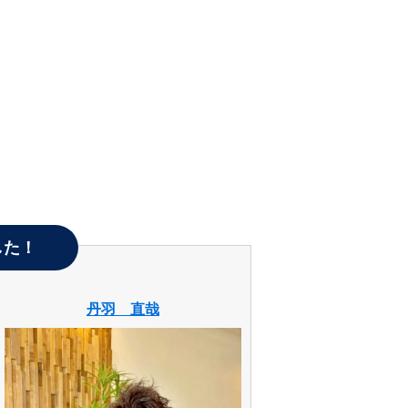
した！
丹羽 直哉