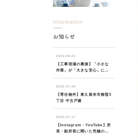
Information
所沢市
川越市
入間市
飯能市
狭
東久留米市
小平市
練馬区
お知らせ