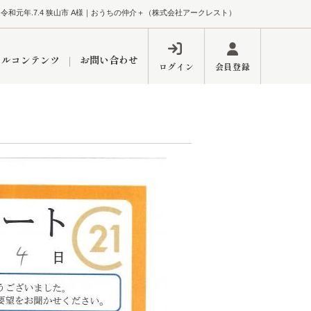
令和元年.7.4 狭山市 A様｜おうちの仲介＋（株式会社アークレスト）
ャルコンテンツ
お問い合わせ
ログイン
会員登録
ペーン
フォーム
インフォメーション
ブログ
東久留米営業所
するメリット
市
練馬区