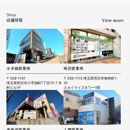
Shop
店舗情報
View more
小手指営業所
所沢営業所
〒359-1141
〒359-1115 埼玉県所沢市御幸町1-
埼玉県所沢市小手指町1丁目15-7 木
16
村ビル1F
スカイライズタワー1階
東所沢営業所
入間営業所