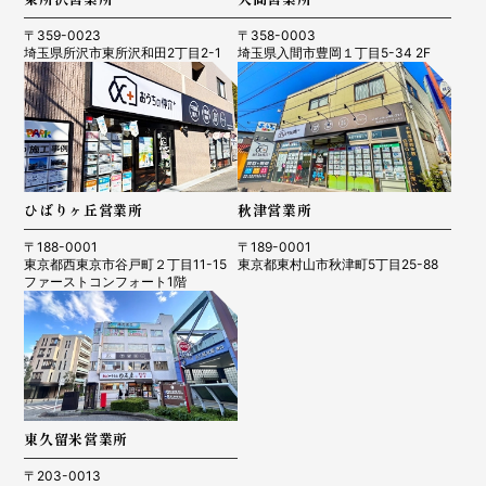
〒359-0023
〒358-0003
埼玉県所沢市東所沢和田2丁目2-1
埼玉県入間市豊岡１丁目5-34 2F
ひばりヶ丘営業所
秋津営業所
〒188-0001
〒189-0001
東京都西東京市谷戸町２丁目11-15
東京都東村山市秋津町5丁目25-88
ファーストコンフォート1階
東久留米営業所
〒203-0013