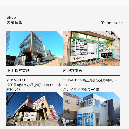
Shop
店舗情報
View more
小手指営業所
所沢営業所
〒359-1141
〒359-1115 埼玉県所沢市御幸町1-
埼玉県所沢市小手指町1丁目15-7 木
16
村ビル1F
スカイライズタワー1階