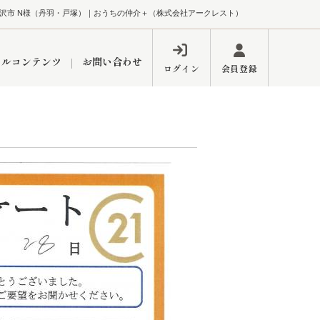
28 所沢市 N様（丹羽・戸塚）｜おうちの仲介＋（株式会社アークレスト）
ャルコンテンツ
お問い合わせ
ログイン
会員登録
ペーン
フォーム
インフォメーション
ブログ
東久留米営業所
するメリット
市
練馬区