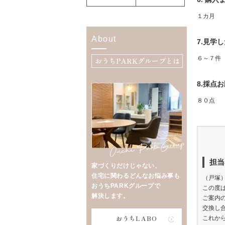
１カ月
About
7.見学
６～７件
おうちPARKグループとは
8.採点
８０点
担当
家づくりだけじゃない、
住宅に関わるどんなお悩み事も
（戸塚
おうちPARKグループで
この度
解決します。
ご案内
交換し
おうちLABO
これか