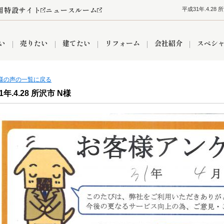
用特設サイト
ニュースルーム
平成31年.4.
い
売りたい
建てたい
リフォーム
会社紹介
スペシ
客様の声の一覧に戻る
1年.4.28 所沢市 N様
情報
町名から探す
売却成功実績
売却査定依頼
おうちパークくらぶ
【埼玉】補助金・助成金
お客様の声
お気に入り
よくある質問
なんでもご相談
レンタルスペース
創業の想い
閲覧履歴
売却コラム
プライバシーポリシー
【東京】補助金・助成金
総合不動産の強み
期間限定キャン
検索履歴
査定依頼
件
営業所
産買取
リノベーション済み物件
空き家
入間営業所
リースバック
ひばりケ丘営業所
秋津営業所
関
入間市
おうちパークグループの強み
8代疾病保証付き住宅ローン
狭山市
富士見市
団体信用保険
新座市
購入
清瀬