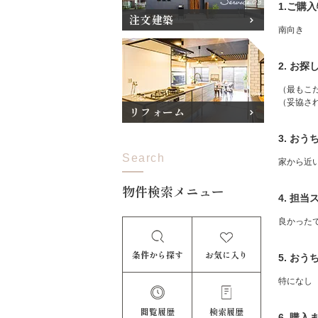
1.ご購
注文建築
南向き
2. お
（最もこ
（妥協さ
リフォーム
3. お
Search
家から近
物件検索メニュー
4. 担
良かった
条件から探す
お気に入り
5. お
特になし
閲覧履歴
検索履歴
6. 購