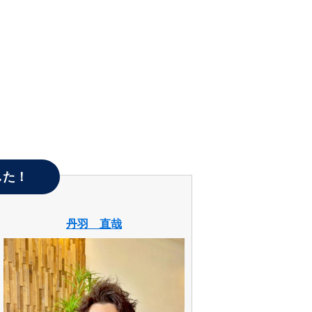
した！
丹羽 直哉