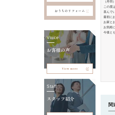
（丹羽
この度
おうちのリフォーム
喜んで
最初に
お家と
お気軽
今後と
Voice
お客様の声
View more
Staff
スタッフ紹介
関