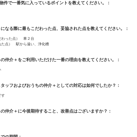
入物件で一番気に入っているポイントを教えてください。：
探しになる際に最もこだわった点、妥協された点を教えてください。：
だわった点） 車２台
れた点） 駅から遠い、浄化槽
うちの仲介＋をご利用いただけた一番の理由を教えてください。：
い
当スタッフおよびおうちの仲介＋としての対応は如何でしたか？：
です
うちの仲介＋に今後期待すること、改善点はございますか？：
入までの期間：