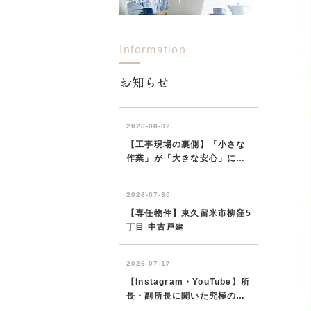
Information
所沢市
川越市
入間市
飯能市
狭
東久留米市
小平市
練馬区
お知らせ