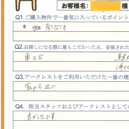
山市
ふじみ野市
富士見市
志木市
新座市
朝霞市