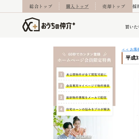
総合トップ
購入トップ
売却トップ
採
買いた
＜＜ お
平成3
詳細条件から探す
不動産売却専門館
会社概要
不動産Q&A
ご来店予約
おうちLABO
おうちのリフォーム
スタッフ紹介
オンライン相談予約
マンションカタログ
建築事例
学区から探す
売却査定実績
リフォーム事例
採用
当社お預かり物件
相続
小手指営業所
住み替え
所沢営業所
グループ会社施工物
離婚
東所沢
不動
今月の住宅ローン金利
西東京市
おうちLABO
東久留米市
おうちのリフォーム
当社提携金融機
東村山市