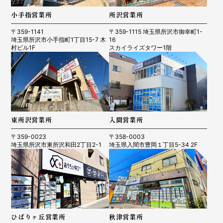
小手指営業所
所沢営業所
〒359-1141
〒359-1115 埼玉県所沢市御幸町1-
埼玉県所沢市小手指町1丁目15-7 木
16
村ビル1F
スカイライズタワー1階
東所沢営業所
入間営業所
〒359-0023
〒358-0003
埼玉県所沢市東所沢和田2丁目2-1
埼玉県入間市豊岡１丁目5-34 2F
ひばりヶ丘営業所
秋津営業所