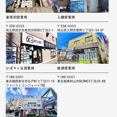
東所沢営業所
入間営業所
〒359-0023
〒358-0003
埼玉県所沢市東所沢和田2丁目2-1
埼玉県入間市豊岡１丁目5-34 2F
ひばりヶ丘営業所
秋津営業所
〒188-0001
〒189-0001
東京都西東京市谷戸町２丁目11-15
東京都東村山市秋津町5丁目25-88
ファーストコンフォート1階