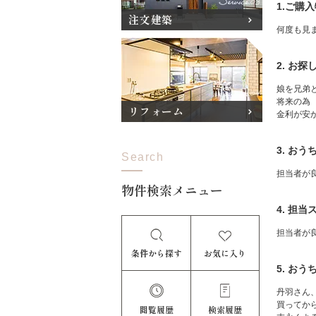
1.ご購
注文建築
何度も見
2. お
娘を兄弟
将来の為
リフォーム
金利が安
3. お
Search
担当者が
物件検索メニュー
4. 担
担当者が
条件から探す
お気に入り
5. お
丹羽さん
買ってか
閲覧履歴
検索履歴