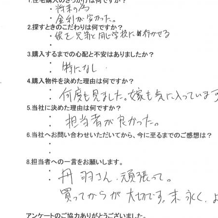
山市
ふじみ野市
富士見市
志木市
新座市
朝霞市