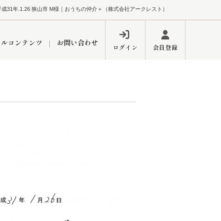
平成31年.1.26 狭山市 M様｜おうちの仲介＋（株式会社アークレスト）
ャルコンテンツ
お問い合わせ
ログイン
会員登録
ペーン
フォーム
インフォメーション
ブログ
東久留米営業所
するメリット
市
練馬区