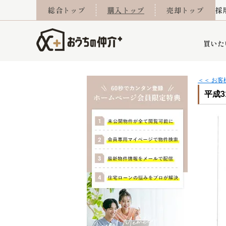
総合トップ
購入トップ
売却トップ
採
買いた
＜＜ お
平成3
詳細条件から探す
不動産売却専門館
会社概要
不動産Q&A
ご来店予約
おうちLABO
おうちのリフォーム
スタッフ紹介
オンライン相談予約
マンションカタログ
建築事例
学区から探す
売却査定実績
リフォーム事例
採用
当社お預かり物件
相続
小手指営業所
住み替え
所沢営業所
グループ会社施工物
離婚
東所沢
不動
今月の住宅ローン金利
西東京市
おうちLABO
東久留米市
おうちのリフォーム
当社提携金融機
東村山市