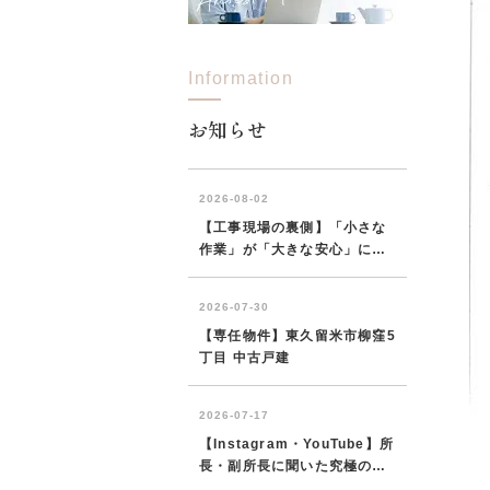
Information
所沢市
川越市
入間市
飯能市
狭
東久留米市
小平市
練馬区
お知らせ