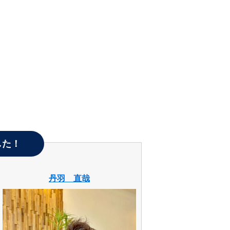
した！
丹羽 直哉