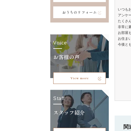
いつも
おうちのリフォーム
アンケ
たくさ
非常に
お部屋
お住ま
Voice
今後と
お客様の声
View more
Staff
スタッフ紹介
関