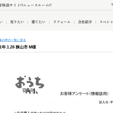
用特設サイト
ニュースルーム
い
売りたい
建てたい
リフォーム
会社紹介
スペシ
客様の声の一覧に戻る
1年.1.26 狭山市 M様
情報
町名から探す
売却成功実績
売却査定依頼
おうちパークくらぶ
【埼玉】補助金・助成金
お客様の声
お気に入り
よくある質問
なんでもご相談
レンタルスペース
創業の想い
閲覧履歴
売却コラム
プライバシーポリシー
【東京】補助金・助成金
総合不動産の強み
期間限定キャン
検索履歴
査定依頼
件
営業所
産買取
リノベーション済み物件
空き家
入間営業所
リースバック
ひばりケ丘営業所
秋津営業所
関
入間市
おうちパークグループの強み
8代疾病保証付き住宅ローン
狭山市
富士見市
団体信用保険
新座市
購入
清瀬