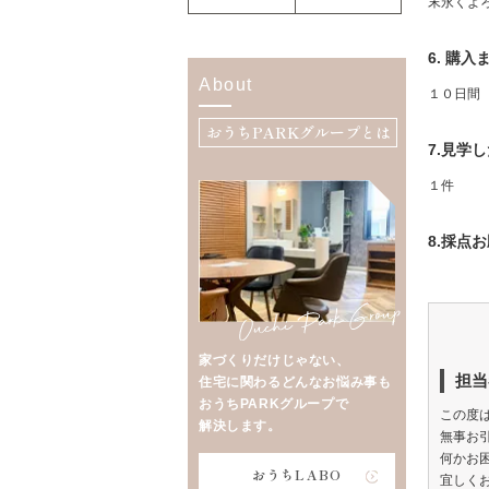
末永くよ
6. 購
About
１０日間
おうちPARKグループとは
7.見学
１件
8.採点
家づくりだけじゃない、
担当
住宅に関わるどんなお悩み事も
おうちPARKグループで
この度
解決します。
無事お
何かお
おうちLABO
宜しく