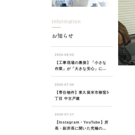
Information
所沢市
川越市
入間市
飯能市
狭
東久留米市
小平市
練馬区
お知らせ