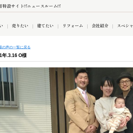
用特設サイト
ニュースルーム
い
売りたい
建てたい
リフォーム
会社紹介
スペシ
客様の声の一覧に戻る
年.3.16 O様
情報
町名から探す
売却成功実績
売却査定依頼
おうちパークくらぶ
【埼玉】補助金・助成金
お客様の声
お気に入り
よくある質問
なんでもご相談
レンタルスペース
創業の想い
閲覧履歴
売却コラム
プライバシーポリシー
【東京】補助金・助成金
総合不動産の強み
期間限定キャン
検索履歴
査定依頼
件
営業所
産買取
リノベーション済み物件
空き家
入間営業所
リースバック
ひばりケ丘営業所
秋津営業所
関
入間市
おうちパークグループの強み
8代疾病保証付き住宅ローン
狭山市
富士見市
団体信用保険
新座市
購入
清瀬