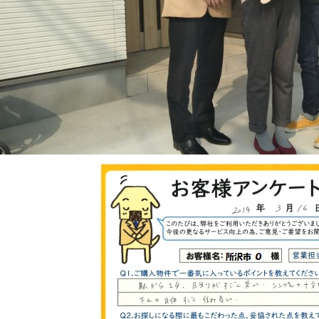
山市
ふじみ野市
富士見市
志木市
新座市
朝霞市