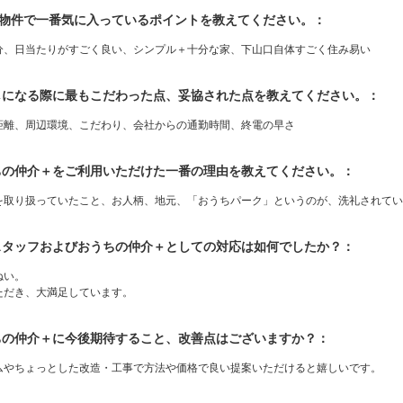
入物件で一番気に入っているポイントを教えてください。：
分、日当たりがすごく良い、シンプル＋十分な家、下山口自体すごく住み易い
探しになる際に最もこだわった点、妥協された点を教えてください。：
距離、周辺環境、こだわり、会社からの通勤時間、終電の早さ
うちの仲介＋をご利用いただけた一番の理由を教えてください。：
を取り扱っていたこと、お人柄、地元、「おうちパーク」というのが、洗礼されてい
当スタッフおよびおうちの仲介＋としての対応は如何でしたか？：
ねい。
ただき、大満足しています。
うちの仲介＋に今後期待すること、改善点はございますか？：
ムやちょっとした改造・工事で方法や価格で良い提案いただけると嬉しいです。