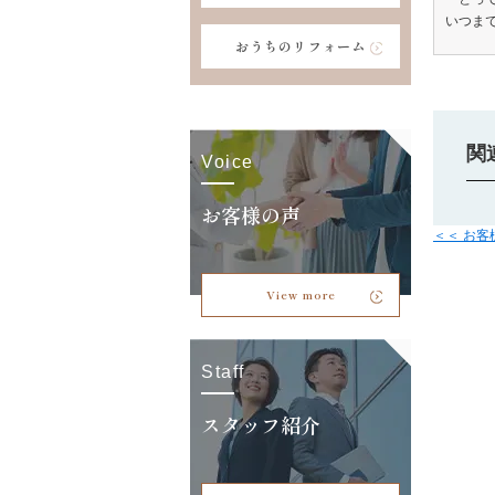
いつま
おうちのリフォーム
関
Voice
お客様の声
＜＜ お
View more
Staff
スタッフ紹介