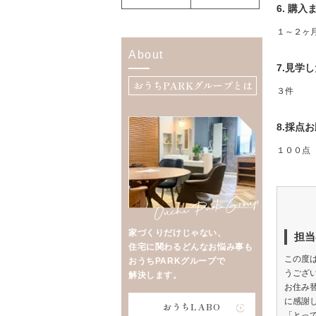
6. 購
１～２ヶ
About
7.見学
おうちPARKグループとは
３件
8.採点
１００点
家づくりだけじゃない、
担当
住宅に関わるどんなお悩み事も
この度
おうちPARKグループで
うござ
解決します。
お住み
に感謝
おうちLABO
「とっ