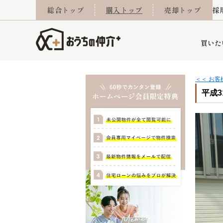
総合トップ
購入トップ
売却トップ
採
買いた
＜＜ お
平成31
詳細条件から探す
不動産売却専門館
会社概要
不動産Q&A
ご来店予約
おうちLABO
おうちのリフォーム
スタッフ紹介
オンライン相談予約
マンションカタログ
建築事例
学区から探す
売却査定実績
リフォーム事例
採用
当社お預かり物件
相続
小手指営業所
住み替え
所沢営業所
グループ会社施工物
離婚
東所沢
不動
今月の住宅ローン金利
西東京市
おうちLABO
東久留米市
おうちのリフォーム
当社提携金融機
東村山市