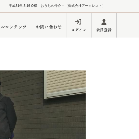
平成31年.3.16 O様｜おうちの仲介＋（株式会社アークレスト）
ャルコンテンツ
お問い合わせ
ログイン
会員登録
ペーン
フォーム
インフォメーション
ブログ
東久留米営業所
するメリット
市
練馬区