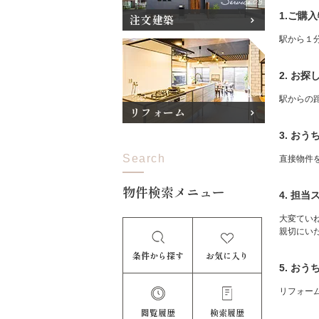
1.ご購
注文建築
駅から１
2. お
駅からの
リフォーム
3. お
Search
直接物件
物件検索メニュー
4. 担
大変てい
親切にい
条件から探す
お気に入り
5. お
リフォー
閲覧履歴
検索履歴