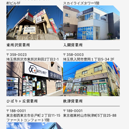
村ビル1F
スカイライズタワー1階
東所沢営業所
入間営業所
〒359-0023
〒358-0003
埼玉県所沢市東所沢和田2丁目2-1
埼玉県入間市豊岡１丁目5-34 2F
ひばりヶ丘営業所
秋津営業所
〒188-0001
〒189-0001
東京都西東京市谷戸町２丁目11-15
東京都東村山市秋津町5丁目25-88
ファーストコンフォート1階