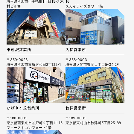
埼玉県所沢市小手指町1丁目15-7 木
16
村ビル1F
スカイライズタワー1階
東所沢営業所
入間営業所
〒359-0023
〒358-0003
埼玉県所沢市東所沢和田2丁目2-1
埼玉県入間市豊岡１丁目5-34 2F
ひばりヶ丘営業所
秋津営業所
〒188-0001
〒189-0001
東京都西東京市谷戸町２丁目11-15
東京都東村山市秋津町5丁目25-88
ファーストコンフォート1階