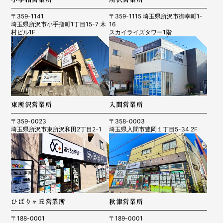
〒359-1141
〒359-1115 埼玉県所沢市御幸町1-
埼玉県所沢市小手指町1丁目15-7 木
16
村ビル1F
スカイライズタワー1階
東所沢営業所
入間営業所
〒359-0023
〒358-0003
埼玉県所沢市東所沢和田2丁目2-1
埼玉県入間市豊岡１丁目5-34 2F
ひばりヶ丘営業所
秋津営業所
〒188-0001
〒189-0001