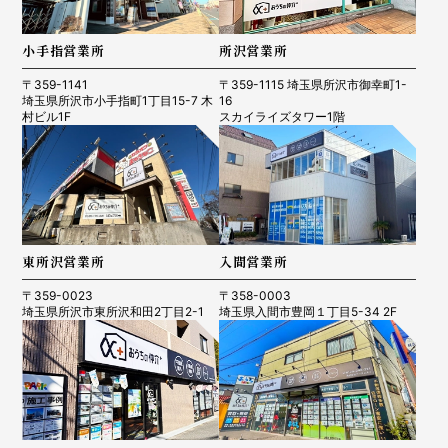
小手指営業所
所沢営業所
〒359-1141
〒359-1115 埼玉県所沢市御幸町1-
埼玉県所沢市小手指町1丁目15-7 木
16
村ビル1F
スカイライズタワー1階
東所沢営業所
入間営業所
〒359-0023
〒358-0003
埼玉県所沢市東所沢和田2丁目2-1
埼玉県入間市豊岡１丁目5-34 2F