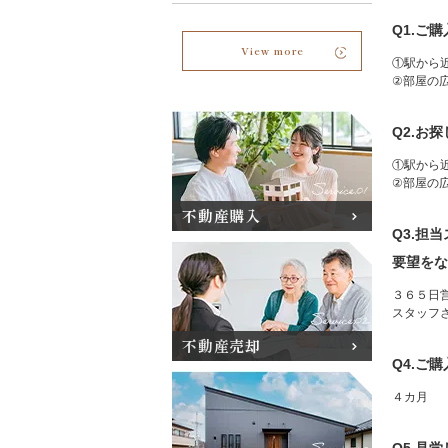
Q1.ご
View more
①駅から
②部屋の
Q2.お
①駅から
②部屋の
不動産購入
Q3.担
要望をな
３６５日
スタッフ
不動産売却
Q4.ご
４カ月