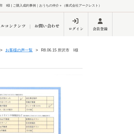
5 所沢市 I様 | ご購入成約事例｜おうちの仲介＋（株式会社アークレスト）
ャルコンテンツ
お問い合わせ
ログイン
会員登録
お客様の声一覧
R8.06.15 所沢市 I様
ペーン
フォーム
インフォメーション
ブログ
東久留米営業所
するメリット
市
練馬区