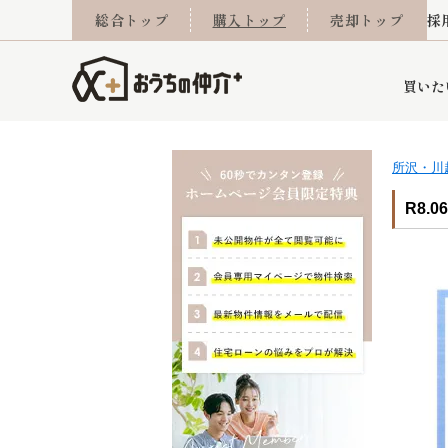
総合トップ
購入トップ
売却トップ
採
買いた
所沢・川
詳細条件から探す
不動産売却専門館
会社概要
不動産Q&A
ご来店予約
おうちLABO
おうちのリフォーム
スタッフ紹介
オンライン相談予約
マンションカタログ
建築事例
学区から探す
売却査定実績
リフォーム事例
採用
R8.0
当社お預かり物件
相続
小手指営業所
住み替え
所沢営業所
グループ会社施工物
離婚
東所沢
不動
今月の住宅ローン金利
西東京市
おうちLABO
東久留米市
おうちのリフォーム
当社提携金融機
東村山市