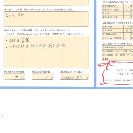
山市
ふじみ野市
富士見市
志木市
新座市
朝霞市
：