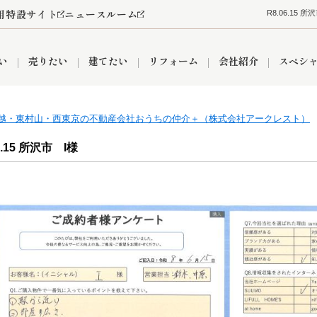
用特設サイト
ニュースルーム
R8.06.1
い
売りたい
建てたい
リフォーム
会社紹介
スペシ
越・東村山・西東京の不動産会社おうちの仲介＋（株式会社アークレスト）
情報
町名から探す
売却成功実績
売却査定依頼
おうちパークくらぶ
【埼玉】補助金・助成金
お客様の声
お気に入り
よくある質問
なんでもご相談
レンタルスペース
創業の想い
閲覧履歴
売却コラム
プライバシーポリシー
【東京】補助金・助成金
総合不動産の強み
期間限定キャン
検索履歴
査定依頼
6.15 所沢市 I様
件
営業所
産買取
リノベーション済み物件
空き家
入間営業所
リースバック
ひばりケ丘営業所
秋津営業所
関
入間市
おうちパークグループの強み
8代疾病保証付き住宅ローン
狭山市
富士見市
団体信用保険
新座市
購入
清瀬