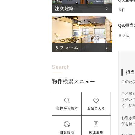
Q5.見
注文建築
５件
Q6.担
８０点
リフォーム
Search
担当
物件検索メニュー
このた
ご相談
手伝い
く、私
条件から探す
お気に入り
お引き
任を持
閲覧履歴
検索履歴