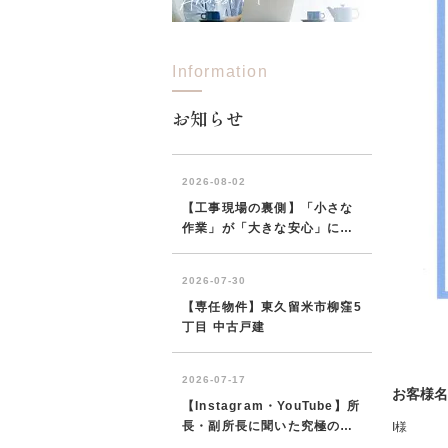
Information
所沢市
川越市
入間市
飯能市
狭
東久留米市
小平市
練馬区
お知らせ
お客様名
I様