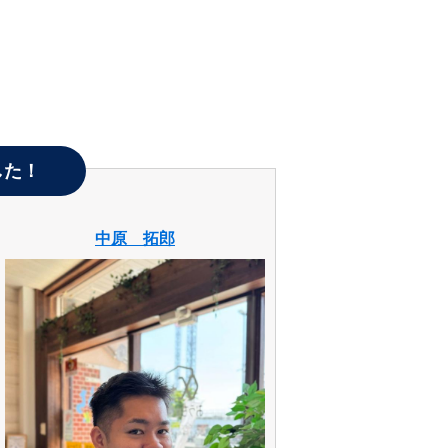
した！
中原 拓郎