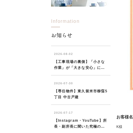
Information
所沢市
川越市
入間市
飯能市
狭
東久留米市
小平市
練馬区
お知らせ
お客様名
K様