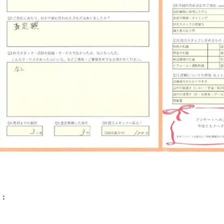
山市
ふじみ野市
富士見市
志木市
新座市
朝霞市
：