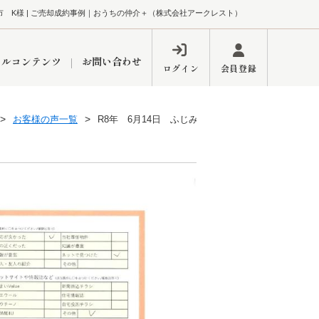
野市 K様 | ご売却成約事例｜おうちの仲介＋（株式会社アークレスト）
ャルコンテンツ
お問い合わせ
ログイン
会員登録
お客様の声一覧
R8年 6月14日 ふじみ野市 K様
ペーン
フォーム
インフォメーション
ブログ
東久留米営業所
するメリット
市
練馬区