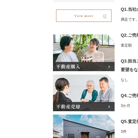
Q1.当
View more
満足です
Q2.ご
査定額
Q3.担
不動産購入
要望をな
なし
Q4.ご
不動産売却
3か月
Q5.査
3件