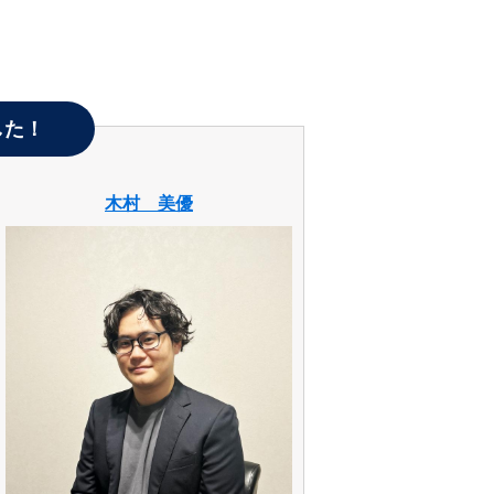
した！
木村 美優