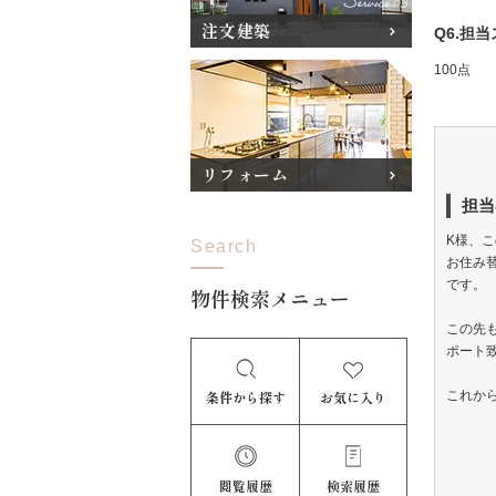
注文建築
Q6.担
100点
リフォーム
担当
K様、
Search
お住み
です。
物件検索メニュー
この先
ポート
条件から探す
お気に入り
これか
閲覧履歴
検索履歴