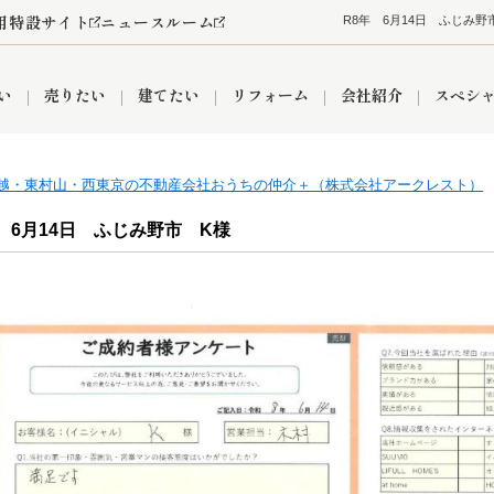
用特設サイト
ニュースルーム
R8年 6月14日 ふじみ
い
売りたい
建てたい
リフォーム
会社紹介
スペシ
越・東村山・西東京の不動産会社おうちの仲介＋（株式会社アークレスト）
情報
町名から探す
売却成功実績
売却査定依頼
おうちパークくらぶ
【埼玉】補助金・助成金
お客様の声
お気に入り
よくある質問
なんでもご相談
レンタルスペース
創業の想い
閲覧履歴
売却コラム
プライバシーポリシー
【東京】補助金・助成金
総合不動産の強み
期間限定キャン
検索履歴
査定依頼
 6月14日 ふじみ野市 K様
件
営業所
産買取
リノベーション済み物件
空き家
入間営業所
リースバック
ひばりケ丘営業所
秋津営業所
関
入間市
おうちパークグループの強み
8代疾病保証付き住宅ローン
狭山市
富士見市
団体信用保険
新座市
購入
清瀬