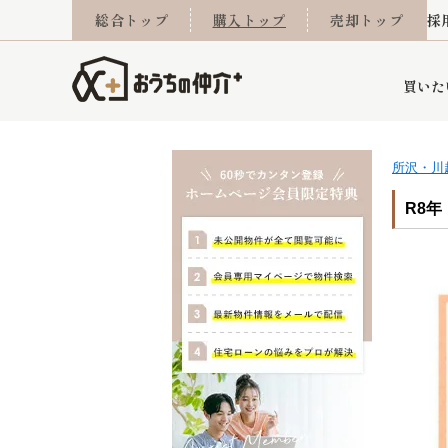
総合トップ
購入トップ
売却トップ
採
買いた
所沢・川
詳細条件から探す
不動産売却専門館
会社概要
不動産Q&A
ご来店予約
おうちLABO
おうちのリフォーム
スタッフ紹介
オンライン相談予約
マンションカタログ
建築事例
学区から探す
売却査定実績
リフォーム事例
採用
R8年
当社お預かり物件
相続
小手指営業所
住み替え
所沢営業所
グループ会社施工物
離婚
東所沢
不動
今月の住宅ローン金利
西東京市
おうちLABO
東久留米市
おうちのリフォーム
当社提携金融機
東村山市