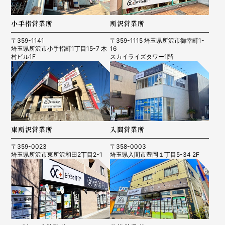
小手指営業所
所沢営業所
〒359-1141
〒359-1115 埼玉県所沢市御幸町1-
埼玉県所沢市小手指町1丁目15-7 木
16
村ビル1F
スカイライズタワー1階
東所沢営業所
入間営業所
〒359-0023
〒358-0003
埼玉県所沢市東所沢和田2丁目2-1
埼玉県入間市豊岡１丁目5-34 2F