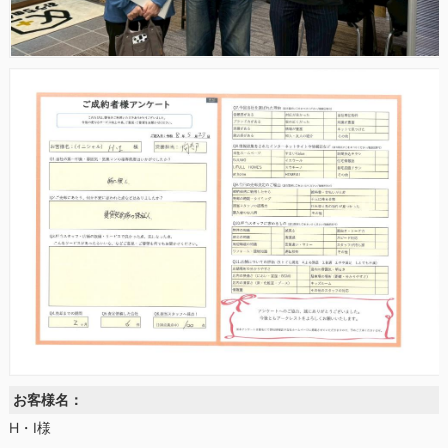
お客様名：
H・I様