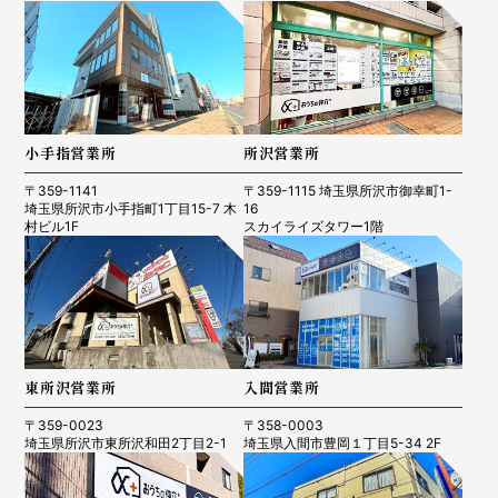
小手指営業所
所沢営業所
〒359-1141
〒359-1115 埼玉県所沢市御幸町1-
埼玉県所沢市小手指町1丁目15-7 木
16
村ビル1F
スカイライズタワー1階
東所沢営業所
入間営業所
〒359-0023
〒358-0003
埼玉県所沢市東所沢和田2丁目2-1
埼玉県入間市豊岡１丁目5-34 2F