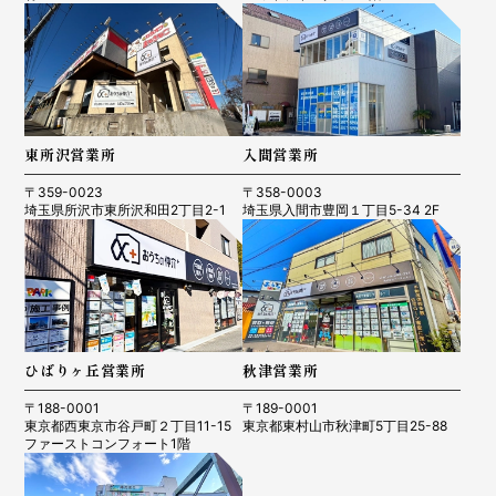
東所沢営業所
入間営業所
〒359-0023
〒358-0003
埼玉県所沢市東所沢和田2丁目2-1
埼玉県入間市豊岡１丁目5-34 2F
ひばりヶ丘営業所
秋津営業所
〒188-0001
〒189-0001
東京都西東京市谷戸町２丁目11-15
東京都東村山市秋津町5丁目25-88
ファーストコンフォート1階