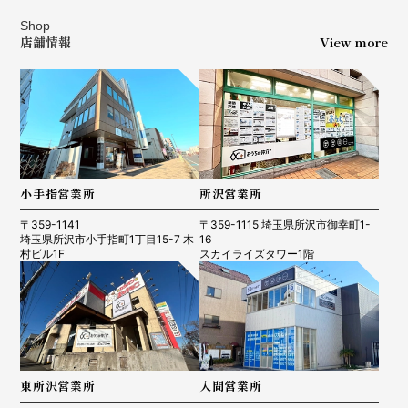
Shop
店舗情報
View more
小手指営業所
所沢営業所
〒359-1141
〒359-1115 埼玉県所沢市御幸町1-
埼玉県所沢市小手指町1丁目15-7 木
16
村ビル1F
スカイライズタワー1階
東所沢営業所
入間営業所