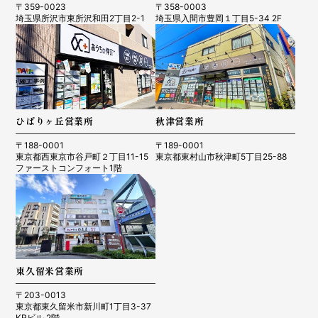
〒359-0023
〒358-0003
埼玉県所沢市東所沢和田2丁目2-1
埼玉県入間市豊岡１丁目5-34 2F
ひばりヶ丘営業所
秋津営業所
〒188-0001
〒189-0001
東京都西東京市谷戸町２丁目11-15
東京都東村山市秋津町5丁目25-88
ファーストコンフォート1階
東久留米営業所
〒203-0013
東京都東久留米市新川町1丁目3-37
KRビル 2階