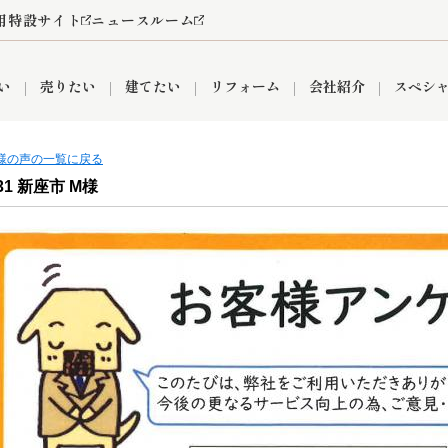
用特設サイト
ニュースルーム
い
売りたい
建てたい
リフォーム
会社紹介
スペシ
客様の声の一覧に戻る
.31 新座市 M様
情報
町名から探す
売却成功実績
売却査定依頼
おうちパークくらぶ
【埼玉】補助金・助成金
お客様の声
お気に入り
よくある質問
なんでもご相談
レンタルスペース
創業の想い
閲覧履歴
売却コラム
プライバシーポリシー
【東京】補助金・助成金
総合不動産の強み
期間限定キャン
検索履歴
査定依頼
件
営業所
産買取
リノベーション済み物件
空き家
入間営業所
リースバック
ひばりケ丘営業所
秋津営業所
関
入間市
おうちパークグループの強み
8代疾病保証付き住宅ローン
狭山市
富士見市
団体信用保険
新座市
購入
清瀬