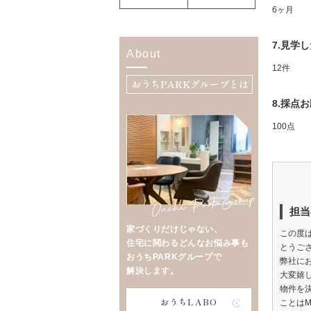
6ヶ月
7.見学
About
12件
おうちPARKグループとは
8.採点
100点
担当
家づくりだけじゃない、
この度は
住宅に関わるどんなお悩み事も
とうご
おうちPARKグループで
弊社に
解決します。
大変嬉
物件を
おうちLABO
ことは