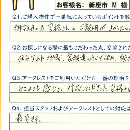
山市
ふじみ野市
富士見市
志木市
新座市
朝霞市