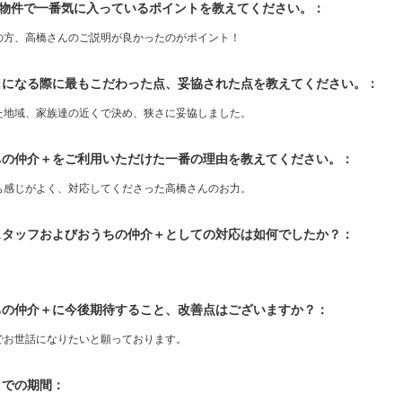
入物件で一番気に入っているポイントを教えてください。：
の方、高橋さんのご説明が良かったのがポイント！
探しになる際に最もこだわった点、妥協された点を教えてください。：
た地域、家族達の近くで決め、狭さに妥協しました。
うちの仲介＋をご利用いただけた一番の理由を教えてください。：
も感じがよく、対応してくださった高橋さんのお力。
当スタッフおよびおうちの仲介＋としての対応は如何でしたか？：
！
うちの仲介＋に今後期待すること、改善点はございますか？：
でお世話になりたいと願っております。
入までの期間：