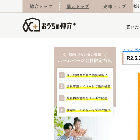
総合トップ
購入トップ
売却トップ
採
買いた
＜＜ お
R2.5
詳細条件から探す
不動産売却専門館
会社概要
不動産Q&A
ご来店予約
おうちLABO
おうちのリフォーム
スタッフ紹介
オンライン相談予約
マンションカタログ
建築事例
学区から探す
売却査定実績
リフォーム事例
採用
当社お預かり物件
相続
小手指営業所
住み替え
所沢営業所
グループ会社施工物
離婚
東所沢
不動
今月の住宅ローン金利
西東京市
おうちLABO
東久留米市
おうちのリフォーム
当社提携金融機
東村山市