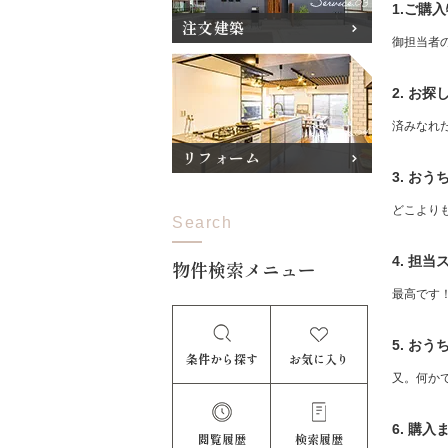
1.ご購
注文建築
御担当者
2. お
済みなれ
リフォーム
3. お
どこより
Search
4. 担
物件検索メニュー
最高です
5. お
条件から探す
お気に入り
又。何か
6. 購
閲覧履歴
検索履歴