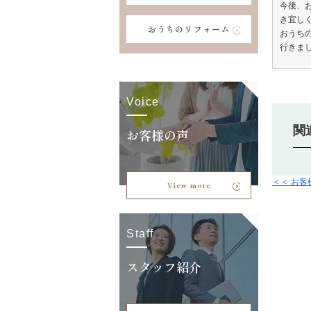
今後、
き宜し
おうちのリフォーム
おうち
行きまし
Voice
関
お客様の声
＜＜ お
View more
Staff
スタッフ紹介