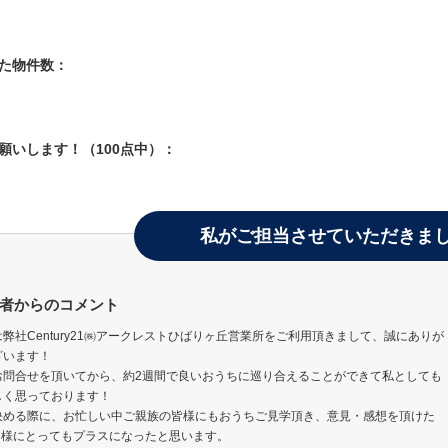
した物件数：
お願いします！（100点中）：
私がご担当させていただきま
者からのコメント
弊社Century21㈱アークレストひばりヶ丘営業所をご利用頂きまして、誠にありが
ざいます！
お問合せを頂いてから、約2週間で良いおうちに巡り合えることができて私としても
しく思っております！
決める際に、お忙しい中ご親族の皆様にもおうちご見学頂き、意見・感想を頂けた
M様にとってもプラスになったと思います。