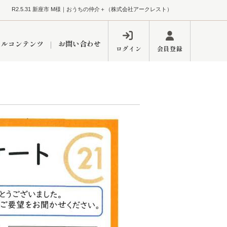
R2.5.31 新座市 M様｜おうちの仲介＋（株式会社アークレスト）
ャルコンテンツ
お問い合わせ
ログイン
会員登録
ペーン
フォーム
インフォメーション
ブログ
東久留米営業所
するメリット
市
練馬区