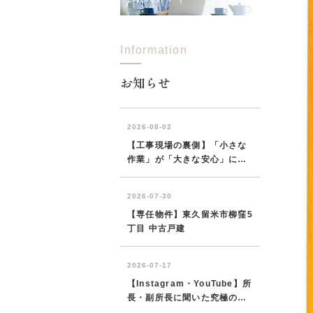
Information
所沢市
川越市
入間市
飯能市
狭
東久留米市
小平市
練馬区
お知らせ