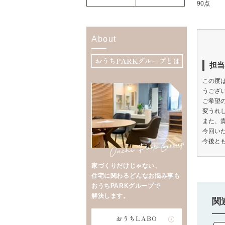
90点
About
おうちPARKグループとは
担当
この度
うござ
ご希望
変うれ
また、
今回い
今後と
家づくりだけじゃない、
住宅に関わるどんなお悩み事も
おうちPARKグループで
解決します。
関
おうちLABO