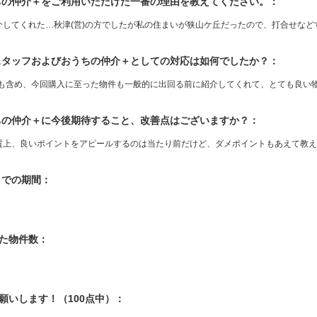
うちの仲介＋をご利用いただけた一番の理由を教えてください。：
介してくれた…秋津(営)の方でしたが私の住まいが狭山ケ丘だったので、打合せなどす
当スタッフおよびおうちの仲介＋としての対応は如何でしたか？：
応も含め、今回購入に至った物件も一般的に出回る前に紹介してくれて、とても良い
うちの仲介＋に今後期待すること、改善点はございますか？：
質上、良いポイントをアピールするのは当たり前だけど、ダメポイントもあえて教え
入までの期間：
した物件数：
お願いします！（100点中）：