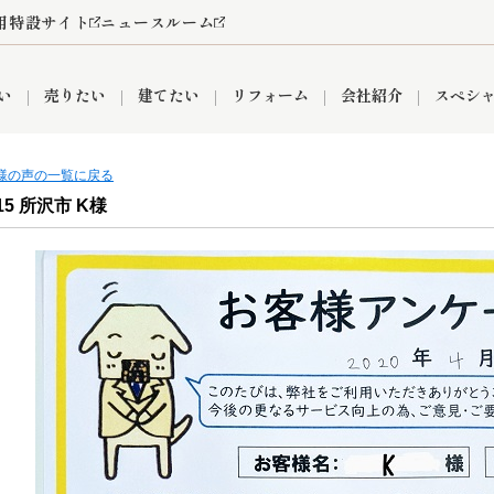
用特設サイト
ニュースルーム
い
売りたい
建てたい
リフォーム
会社紹介
スペシ
客様の声の一覧に戻る
.15 所沢市 K様
情報
町名から探す
売却成功実績
売却査定依頼
おうちパークくらぶ
【埼玉】補助金・助成金
お客様の声
お気に入り
よくある質問
なんでもご相談
レンタルスペース
創業の想い
閲覧履歴
売却コラム
プライバシーポリシー
【東京】補助金・助成金
総合不動産の強み
期間限定キャン
検索履歴
査定依頼
件
営業所
産買取
リノベーション済み物件
空き家
入間営業所
リースバック
ひばりケ丘営業所
秋津営業所
関
入間市
おうちパークグループの強み
8代疾病保証付き住宅ローン
狭山市
富士見市
団体信用保険
新座市
購入
清瀬