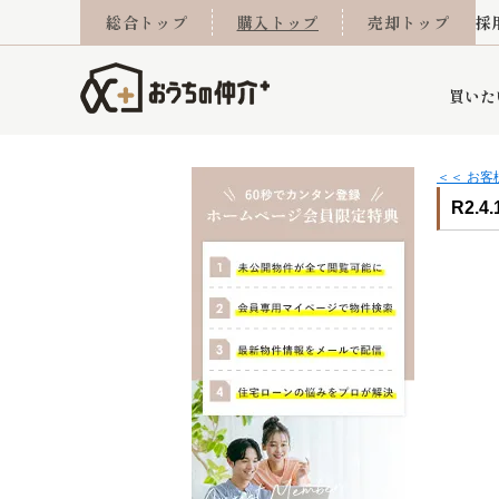
総合トップ
購入トップ
売却トップ
採
買いた
＜＜ お
R2.4
詳細条件から探す
不動産売却専門館
会社概要
不動産Q&A
ご来店予約
おうちLABO
おうちのリフォーム
スタッフ紹介
オンライン相談予約
マンションカタログ
建築事例
学区から探す
売却査定実績
リフォーム事例
採用
当社お預かり物件
相続
小手指営業所
住み替え
所沢営業所
グループ会社施工物
離婚
東所沢
不動
今月の住宅ローン金利
西東京市
おうちLABO
東久留米市
おうちのリフォーム
当社提携金融機
東村山市