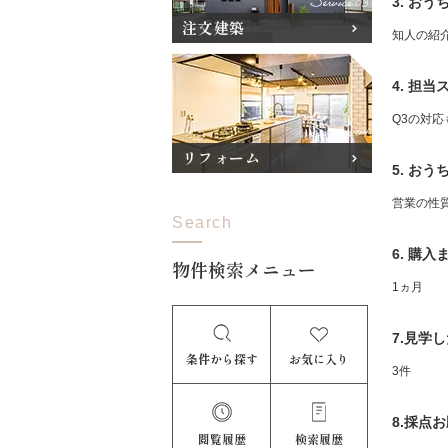
3. お
注文建築
知人の紹
4. 担
Q3の対
リフォーム
5. お
営業の性
Search
6. 購
物件検索メニュー
1ヵ月
7.見学
条件から探す
お気に入り
3件
8.採点
閲覧履歴
検索履歴