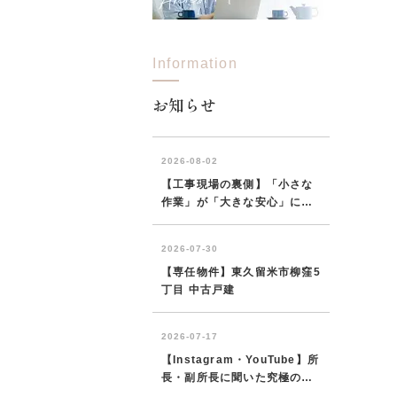
Information
所沢市
川越市
入間市
飯能市
狭
東久留米市
小平市
練馬区
お知らせ