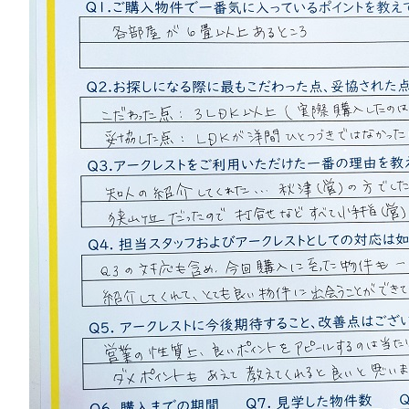
山市
ふじみ野市
富士見市
志木市
新座市
朝霞市