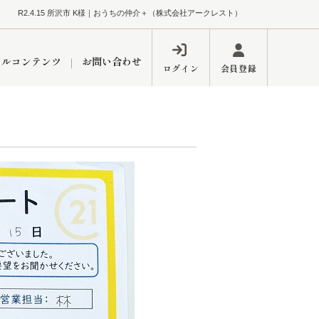
R2.4.15 所沢市 K様｜おうちの仲介＋（株式会社アークレスト）
ャルコンテンツ
お問い合わせ
ログイン
会員登録
ペーン
フォーム
インフォメーション
ブログ
東久留米営業所
するメリット
市
練馬区