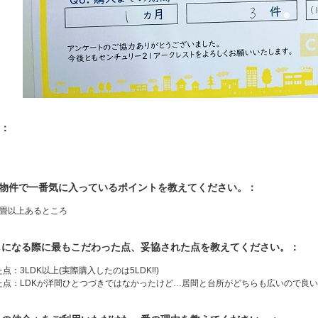
：
入物件で一番気に入っているポイントを教えてください。：
6畳以上あるところ
探しになる際に最もこだわった点、妥協された点を教えてください。：
点：3LDK以上(実際購入したのは5LDK‼)
た点：LDKが洋間ひとつづきではなかったけど…居間と台所がどちらも広いので良い