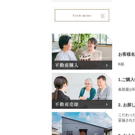
View more
お客様名
不動産購入
K様
1.ご購
各部屋が
不動産売却
2. お
こだわった
妥協され