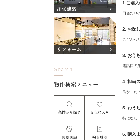
1.ご購
注文建築
日当たり
2. お
こだわっ
リフォーム
3. お
電話口の
Search
4. 担
物件検索メニュー
良かった
5. お
条件から探す
お気に入り
特になし
6. 購
閲覧履歴
検索履歴