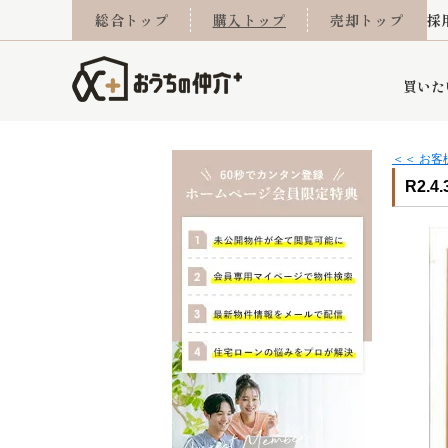
総合トップ
購入トップ
売却トップ
採
買いた
＜＜ お
R2.4
詳細条件から探す
不動産売却専門館
会社概要
不動産Q&A
ご来店予約
おうちLABO
おうちのリフォーム
スタッフ紹介
オンライン相談予約
マンションカタログ
建築事例
学区から探す
売却査定実績
リフォーム事例
採用
当社お預かり物件
相続
小手指営業所
住み替え
所沢営業所
グループ会社施工物
離婚
東所沢
不動
今月の住宅ローン金利
西東京市
おうちLABO
東久留米市
おうちのリフォーム
当社提携金融機
東村山市