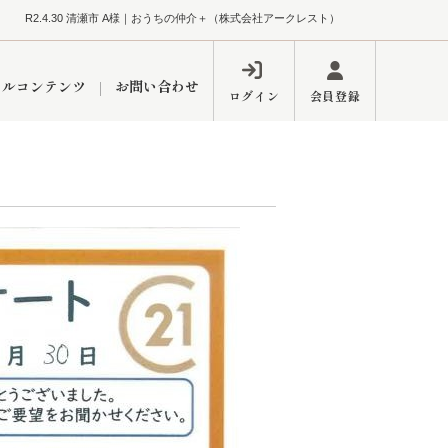
R2.4.30 清瀬市 A様｜おうちの仲介＋（株式会社アークレスト）
ャルコンテンツ
お問い合わせ
ログイン
会員登録
ペーン
フォーム
インフォメーション
ブログ
東久留米営業所
するメリット
市
練馬区