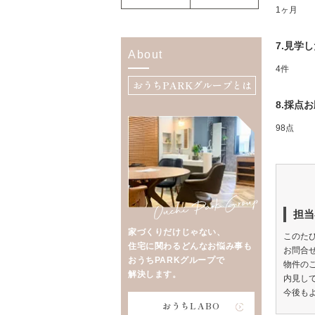
1ヶ月
7.見学
About
4件
おうちPARKグループとは
8.採点
98点
担当
家づくりだけじゃない、
このた
住宅に関わるどんなお悩み事も
お問合
おうちPARKグループで
物件の
解決します。
内見し
今後も
おうちLABO