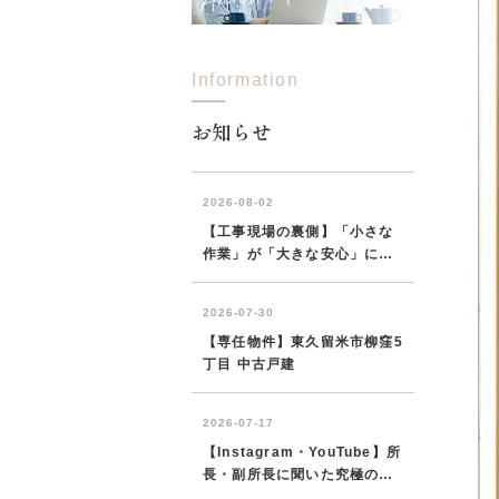
Information
所沢市
川越市
入間市
飯能市
狭
東久留米市
小平市
練馬区
お知らせ