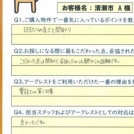
山市
ふじみ野市
富士見市
志木市
新座市
朝霞市