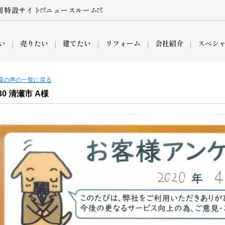
用特設サイト
ニュースルーム
い
売りたい
建てたい
リフォーム
会社紹介
スペシ
客様の声の一覧に戻る
.30 清瀬市 A様
情報
町名から探す
売却成功実績
売却査定依頼
おうちパークくらぶ
【埼玉】補助金・助成金
お客様の声
お気に入り
よくある質問
なんでもご相談
レンタルスペース
創業の想い
閲覧履歴
売却コラム
プライバシーポリシー
【東京】補助金・助成金
総合不動産の強み
期間限定キャン
検索履歴
査定依頼
件
営業所
産買取
リノベーション済み物件
空き家
入間営業所
リースバック
ひばりケ丘営業所
秋津営業所
関
入間市
おうちパークグループの強み
8代疾病保証付き住宅ローン
狭山市
富士見市
団体信用保険
新座市
購入
清瀬