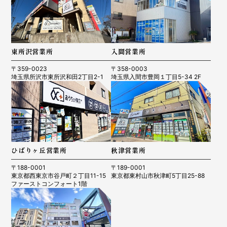
東所沢営業所
入間営業所
〒359-0023
〒358-0003
埼玉県所沢市東所沢和田2丁目2-1
埼玉県入間市豊岡１丁目5-34 2F
ひばりヶ丘営業所
秋津営業所
〒188-0001
〒189-0001
東京都西東京市谷戸町２丁目11-15
東京都東村山市秋津町5丁目25-88
ファーストコンフォート1階