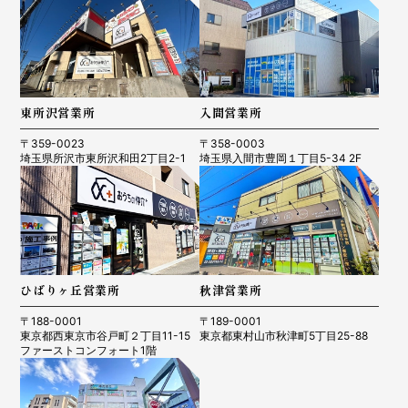
R8.02.28 所沢市 O様
R8.02.14 所沢市 Y・H様
東所沢営業所
入間営業所
〒359-0023
〒358-0003
埼玉県所沢市東所沢和田2丁目2-1
埼玉県入間市豊岡１丁目5-34 2F
ひばりヶ丘営業所
秋津営業所
〒188-0001
〒189-0001
R8.2.1 東村山市 K.M様
東京都西東京市谷戸町２丁目11-15
東京都東村山市秋津町5丁目25-88
R8.2.16 所沢市 H様
ファーストコンフォート1階