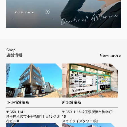
R8.02.14 所沢市 T・I様
R8.4.27 入間市 K様
Shop
店舗情報
View more
R8.4.18 川口市 K.O様
R8.4.13 所沢市 K様
小手指営業所
所沢営業所
〒359-1141
〒359-1115 埼玉県所沢市御幸町1-
埼玉県所沢市小手指町1丁目15-7 木
16
村ビル1F
スカイライズタワー1階