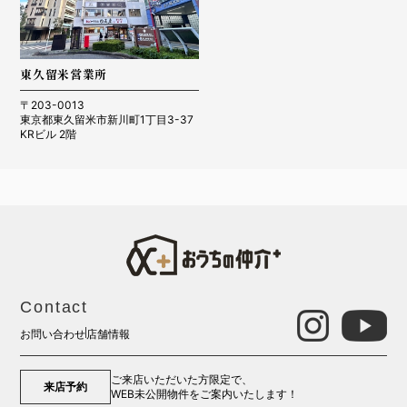
東久留米営業所
〒203-0013
東京都東久留米市新川町1丁目3-37
KRビル 2階
R8.2.1 三芳町 K.M様
R7.12.20 所沢市 i様
Contact
お問い合わせ
店舗情報
ご来店いただいた方限定で、
R7.9.21 さいたま市 KM様
来店予約
R7.12.14 所沢市 Y様
WEB未公開物件をご案内いたします！