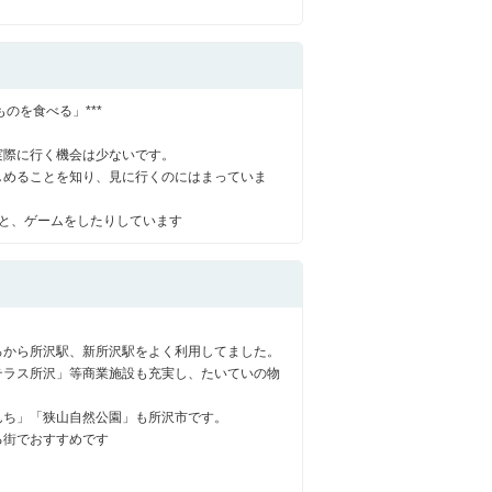
西東京市
東村山市
東大和市
清瀬市
のを食べる」***
実際に行く機会は少ないです。
しめることを知り、見に行くのにはまっていま
ると、ゲームをしたりしています
ろから所沢駅、新所沢駅をよく利用してました。
テラス所沢」等商業施設も充実し、たいていの物
。
んち」「狭山自然公園」も所沢市です。
る街でおすすめです