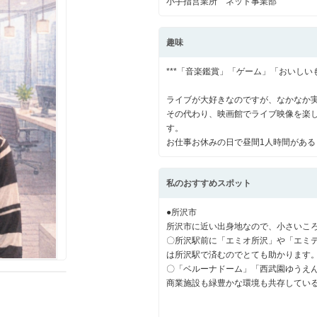
小手指営業所 ネット事業部
趣味
山市
ふじみ野市
富士見市
志木市
新座市
朝霞市
***「音楽鑑賞」「ゲーム」「おいしいも
ライブが大好きなのですが、なかなか
その代わり、映画館でライブ映像を楽
す。
お仕事お休みの日で昼間1人時間があ
私のおすすめスポット
●所沢市
所沢市に近い出身地なので、小さいこ
〇所沢駅前に「エミオ所沢」や「エミ
は所沢駅で済むのでとても助かります
〇「ベルーナドーム」「西武園ゆうえ
商業施設も緑豊かな環境も共存してい