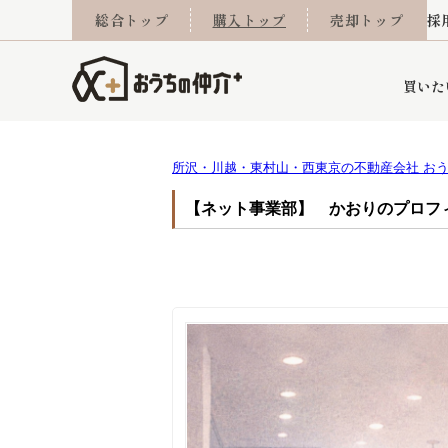
総合トップ
購入トップ
売却トップ
採
買いた
所沢・川越・東村山・西東京の不動産会社 お
詳細条件から探す
不動産売却専門館
会社概要
不動産Q&A
ご来店予約
おうちLABO
おうちのリフォーム
スタッフ紹介
オンライン相談予約
マンションカタログ
建築事例
学区から探す
売却査定実績
リフォーム事例
採用
【ネット事業部】 かおりのプロフ
当社お預かり物件
相続
小手指営業所
住み替え
所沢営業所
グループ会社施工物
離婚
東所沢
不動
今月の住宅ローン金利
西東京市
おうちLABO
東久留米市
おうちのリフォーム
当社提携金融機
東村山市