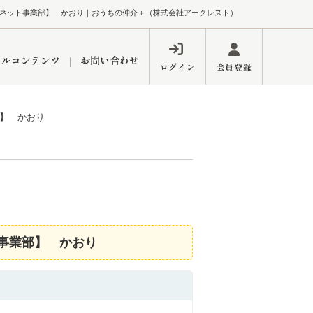
ネット事業部】 かおり｜おうちの仲介＋（株式会社アークレスト）
ャルコンテンツ
お問い合わせ
ログイン
会員登録
】 かおり
ペーン
フォーム
インフォメーション
ブログ
東久留米営業所
事業部】 かおり
するメリット
市
練馬区