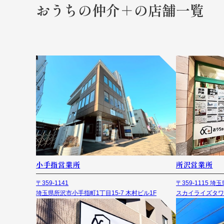
おうちの仲介＋の店舗一覧
小手指営業所
所沢営業所
〒359-1141
〒359-1115 
埼玉県所沢市小手指町1丁目15-7 木村ビル1F
スカイライズタワ