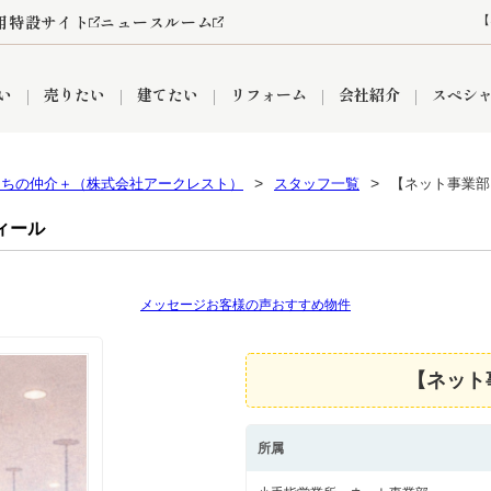
用特設サイト
ニュースルーム
【
い
売りたい
建てたい
リフォーム
会社紹介
スペシ
うちの仲介＋（株式会社アークレスト）
スタッフ一覧
【ネット事業部
情報
町名から探す
売却成功実績
売却査定依頼
おうちパークくらぶ
【埼玉】補助金・助成金
お客様の声
お気に入り
よくある質問
なんでもご相談
レンタルスペース
創業の想い
閲覧履歴
売却コラム
プライバシーポリシー
【東京】補助金・助成金
総合不動産の強み
期間限定キャン
検索履歴
査定依頼
ィール
メッセージ
お客様の声
おすすめ物件
件
営業所
産買取
リノベーション済み物件
空き家
入間営業所
リースバック
ひばりケ丘営業所
秋津営業所
【ネット
所属
関
入間市
おうちパークグループの強み
8代疾病保証付き住宅ローン
狭山市
富士見市
団体信用保険
新座市
購入
清瀬