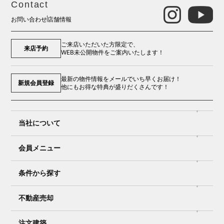
Contact
お問い合わせ
店舗情報
ご来店いただいた方限定で、
来店予約
R4.3.15 入間市 中古マンション S様
R4.2.27 新座市 中古マンション I様
WEB未公開物件をご案内いたします！
最新の物件情報をメールでいち早くお届け！
新規会員登録
他にもお得な特典が盛りだくさんです！
当社について
会員メニュー
条件から探す
R4.1.11 入間市 O様
不動産売却
R3.11.28 所沢市 H様
注文建築