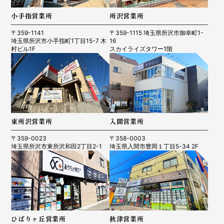
小手指営業所
所沢営業所
〒359-1141
〒359-1115 埼玉県所沢市御幸町1-
埼玉県所沢市小手指町1丁目15-7 木
16
村ビル1F
スカイライズタワー1階
R5.4.8 小平市O.Y様
2023年08月25日 S様
東所沢営業所
入間営業所
〒359-0023
〒358-0003
埼玉県所沢市東所沢和田2丁目2-1
埼玉県入間市豊岡１丁目5-34 2F
ひばりヶ丘営業所
秋津営業所