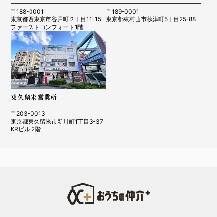
〒188-0001
〒189-0001
R4.12.25 所沢市 T.M様
東京都西東京市谷戸町２丁目11-15
東京都東村山市秋津町5丁目25-88
ファーストコンフォート1階
R4.10.17 入間市Y.M様
東久留米営業所
〒203-0013
東京都東久留米市新川町1丁目3-37
KRビル 2階
R4.7.28 東久留米市 N.A様
R4.4.28 川口市 K様