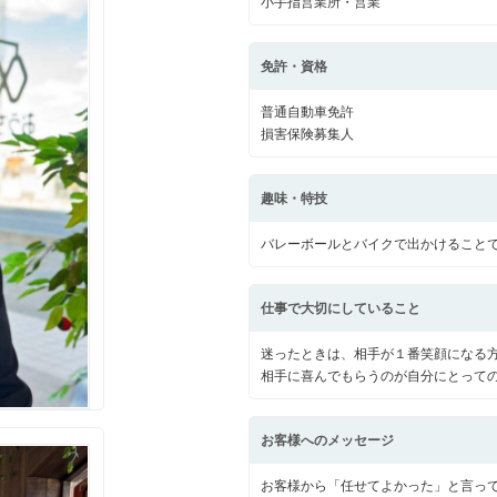
小手指営業所・営業
免許・資格
山市
ふじみ野市
富士見市
志木市
新座市
朝霞市
普通自動車免許
損害保険募集人
趣味・特技
バレーボールとバイクで出かけること
仕事で大切にしていること
迷ったときは、相手が１番笑顔になる
相手に喜んでもらうのが自分にとって
お客様へのメッセージ
お客様から「任せてよかった」と言っ