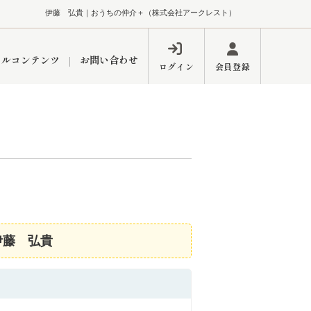
伊藤 弘貴｜おうちの仲介＋（株式会社アークレスト）
ャルコンテンツ
お問い合わせ
ログイン
会員登録
ペーン
フォーム
インフォメーション
ブログ
東久留米営業所
伊藤 弘貴
するメリット
市
練馬区