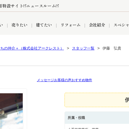
用特設サイト
ニュースルーム
い
売りたい
建てたい
リフォーム
会社紹介
スペシ
うちの仲介＋（株式会社アークレスト）
スタッフ一覧
伊藤 弘貴
情報
町名から探す
売却成功実績
売却査定依頼
おうちパークくらぶ
【埼玉】補助金・助成金
お客様の声
お気に入り
よくある質問
なんでもご相談
レンタルスペース
創業の想い
閲覧履歴
売却コラム
プライバシーポリシー
【東京】補助金・助成金
総合不動産の強み
期間限定キャン
検索履歴
査定依頼
メッセージ
お客様の声
おすすめ物件
件
営業所
産買取
リノベーション済み物件
空き家
入間営業所
リースバック
ひばりケ丘営業所
秋津営業所
所属・役職
関
入間市
おうちパークグループの強み
8代疾病保証付き住宅ローン
狭山市
富士見市
団体信用保険
新座市
購入
清瀬