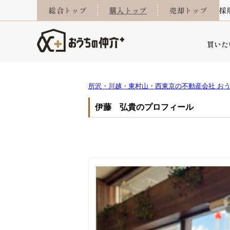
総合トップ
購入トップ
売却トップ
採
買いた
所沢・川越・東村山・西東京の不動産会社 お
詳細条件から探す
不動産売却専門館
会社概要
不動産Q&A
ご来店予約
おうちLABO
おうちのリフォーム
スタッフ紹介
オンライン相談予約
マンションカタログ
建築事例
学区から探す
売却査定実績
リフォーム事例
採用
伊藤 弘貴のプロフィール
当社お預かり物件
相続
小手指営業所
住み替え
所沢営業所
グループ会社施工物
離婚
東所沢
不動
今月の住宅ローン金利
西東京市
おうちLABO
東久留米市
おうちのリフォーム
当社提携金融機
東村山市