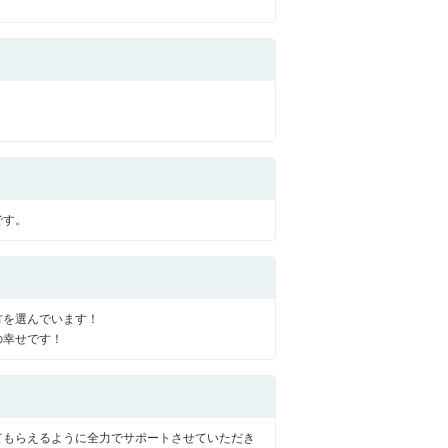
西東京市
東村山市
東大和市
清瀬市
です。
方を選んでいます！
の幸せです！
てもらえるように全力でサポートさせていただき