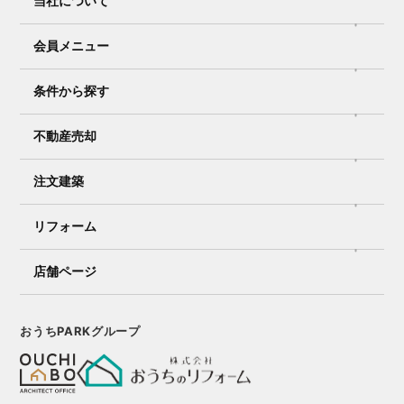
当社について
会員メニュー
条件から探す
R6.6.9 東村山市 F.K様
不動産売却
R6.5.12 東村山市 H様
注文建築
リフォーム
店舗ページ
おうちPARKグループ
R6.7.28 東村山市 F様
R6.6.6 清瀬市 D様