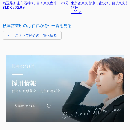
秋津営業所のおすすめ物件一覧を見る
R7.8.7 東村山市 O様
＜＜ スタッフ紹介の一覧へ戻る
R7.9.30 東村山市 I.K様
R7.9.1 東村山市 H様
R7.9.1 東村山市 K様