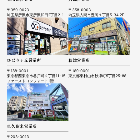
〒359-0023
〒358-0003
埼玉県所沢市東所沢和田2丁目2-1
埼玉県入間市豊岡１丁目5-34 2F
R7.6.20 東村山市 TY様
ひばりヶ丘営業所
秋津営業所
〒188-0001
〒189-0001
R7.3.20 清瀬市 Y.T様
東京都西東京市谷戸町２丁目11-15
東京都東村山市秋津町5丁目25-88
ファーストコンフォート1階
R7.4.24 所沢市 Y様
東久留米営業所
〒203-0013