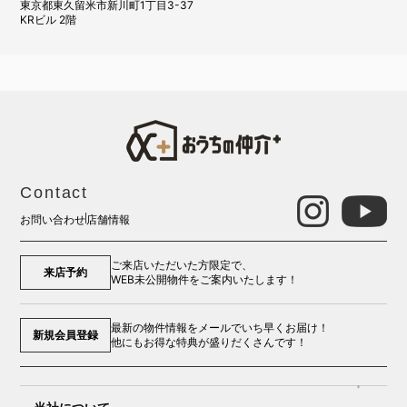
東京都東久留米市新川町1丁目3-37
KRビル 2階
R7.3.20 清瀬市 Y様
R6.9.27 東村山市 K.S様
Contact
お問い合わせ
店舗情報
ご来店いただいた方限定で、
来店予約
WEB未公開物件をご案内いたします！
R6.７.18 東村山市 T.M様
最新の物件情報をメールでいち早くお届け！
新規会員登録
他にもお得な特典が盛りだくさんです！
R6.9.11 東村山市 A.R様