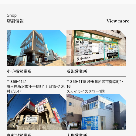
Shop
店舗情報
View more
R7.6.30 東村山市 AH様
小手指営業所
所沢営業所
R7.7.28 新座市 K.M様
〒359-1141
〒359-1115 埼玉県所沢市御幸町1-
埼玉県所沢市小手指町1丁目15-7 木
16
村ビル1F
スカイライズタワー1階
R7.6.20 東村山市 S.Y様
東所沢営業所
入間営業所