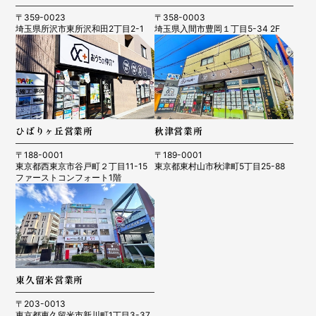
〒359-0023
〒358-0003
埼玉県所沢市東所沢和田2丁目2-1
埼玉県入間市豊岡１丁目5-34 2F
ひばりヶ丘営業所
秋津営業所
〒188-0001
〒189-0001
東京都西東京市谷戸町２丁目11-15
東京都東村山市秋津町5丁目25-88
ファーストコンフォート1階
東久留米営業所
〒203-0013
東京都東久留米市新川町1丁目3-37