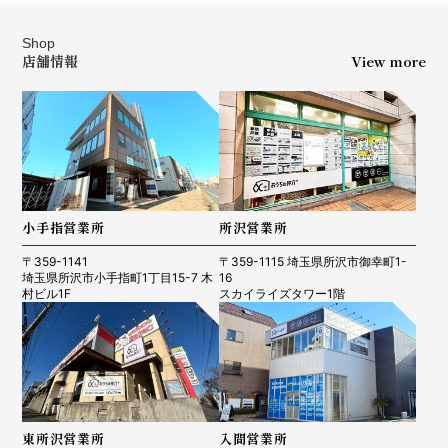
Shop
店舗情報
View more
小手指営業所
所沢営業所
〒359-1141
〒359-1115 埼玉県所沢市御幸町1-
埼玉県所沢市小手指町1丁目15-7 木
16
村ビル1F
スカイライズタワー1階
東所沢営業所
入間営業所