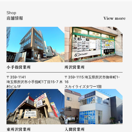
Shop
店舗情報
View more
小手指営業所
所沢営業所
〒359-1141
〒359-1115 埼玉県所沢市御幸町1-
埼玉県所沢市小手指町1丁目15-7 木
16
村ビル1F
スカイライズタワー1階
東所沢営業所
入間営業所