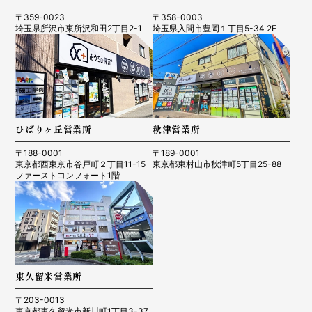
〒359-0023
〒358-0003
埼玉県所沢市東所沢和田2丁目2-1
埼玉県入間市豊岡１丁目5-34 2F
ひばりヶ丘営業所
秋津営業所
〒188-0001
〒189-0001
東京都西東京市谷戸町２丁目11-15
東京都東村山市秋津町5丁目25-88
ファーストコンフォート1階
東久留米営業所
〒203-0013
東京都東久留米市新川町1丁目3-37