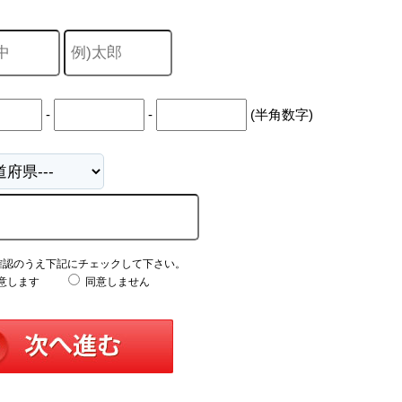
山市
ふじみ野市
富士見市
志木市
新座市
朝霞市
-
-
(半角数字)
確認のうえ下記にチェックして下さい。
意します
同意しません