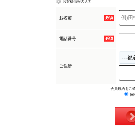
お客様情報の入力
お名前
必須
所沢市
川越市
入間市
飯能市
狭
東久留米市
小平市
練馬区
電話番号
必須
ご住所
会員規約をご
同