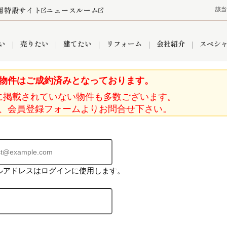
用特設サイト
ニュースルーム
該当
い
売りたい
建てたい
リフォーム
会社紹介
スペシ
物件はご成約済みとなっております。
に掲載されていない物件も多数ございます。
情報
町名から探す
売却成功実績
売却査定依頼
おうちパークくらぶ
【埼玉】補助金・助成金
お客様の声
お気に入り
よくある質問
なんでもご相談
レンタルスペース
創業の想い
閲覧履歴
売却コラム
プライバシーポリシー
【東京】補助金・助成金
総合不動産の強み
期間限定キャン
検索履歴
査定依頼
、会員登録フォームよりお問合せ下さい。
件
営業所
産買取
リノベーション済み物件
空き家
入間営業所
リースバック
ひばりケ丘営業所
秋津営業所
ルアドレスはログインに使用します。
関
入間市
おうちパークグループの強み
8代疾病保証付き住宅ローン
狭山市
富士見市
団体信用保険
新座市
購入
清瀬