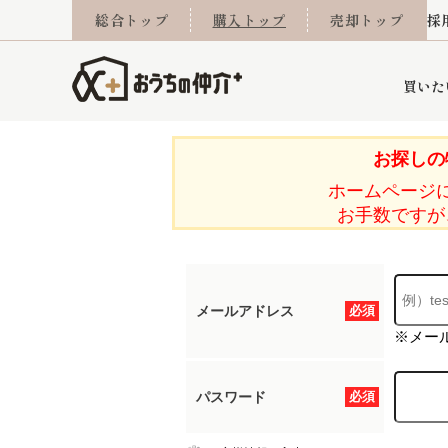
総合トップ
購入トップ
売却トップ
採
買いた
お探しの
ホームページ
詳細条件から探す
不動産売却専門館
会社概要
不動産Q&A
ご来店予約
おうちLABO
おうちのリフォーム
スタッフ紹介
オンライン相談予約
マンションカタログ
建築事例
学区から探す
売却査定実績
リフォーム事例
採用
お手数ですが
メールアドレス
必須
当社お預かり物件
相続
小手指営業所
住み替え
所沢営業所
グループ会社施工物
離婚
東所沢
不動
※メー
パスワード
必須
今月の住宅ローン金利
西東京市
おうちLABO
東久留米市
おうちのリフォーム
当社提携金融機
東村山市