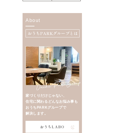
About
おうちPARKグループとは
家づくりだけじゃない、
住宅に関わるどんなお悩み事も
おうちPARKグループで
解決します。
おうちLABO