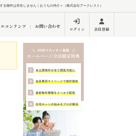
する物件は存在しません｜おうちの仲介＋（株式会社アークレスト）
ャルコンテンツ
お問い合わせ
ログイン
会員登録
ペーン
フォーム
インフォメーション
ブログ
東久留米営業所
するメリット
市
練馬区