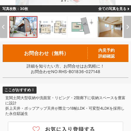
ます。
写真枚数：30枚
全ての写真を見る
内見予約
お問合わせ（無料）
詳細確認
詳細を知りたい方、お問合せはお気軽に！
お問合わせNO:RHS-B01836-027148
ここがおすすめ！
玄関土間大型収納や洗面室・リビング・2階廊下に収納スペースを豊富
に設計
折上天井・ポップアップ天井が際立つ18帖LDK・可変型4LDKを採用し
た永住邸誕生