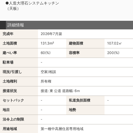
●人造大理石システムキッチン
（天板）
詳細情報
完成年
2026年7月築
土地面積
131.3m²
建物面積
107.02㎡
建ぺい率
60(%)
容積率
200(%)
駐車場
-
現況/引渡し
空家/相談
土地権利
所有権
接道状況
接道: 東 公道 道路幅: 6ｍ
セットバック
-
私道負担面積
-
地目
-
地勢
法令上の制限
-
用途地域
第一種中高層住居専用地域