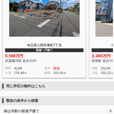
埼玉県入間市東町7丁目
新築一戸建て
5,198万円
3,280万円
武蔵藤沢駅 徒歩20分
新座駅 徒歩14
間取
4LDK
築年
新築
間取
2SLDK
土地
174.49㎡
建物
103.91㎡
土地
100.22
同じ学区の物件はこちら
類似の条件から検索
狭山市駅の新築戸建て