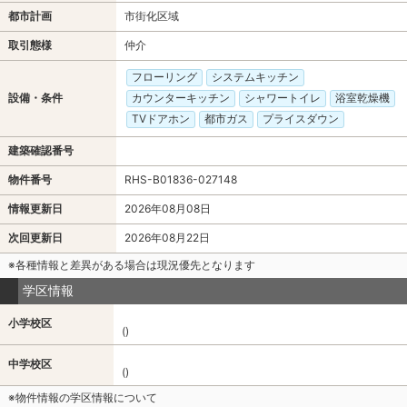
都市計画
市街化区域
取引態様
仲介
フローリング
システムキッチン
設備・条件
カウンターキッチン
シャワートイレ
浴室乾燥機
TVドアホン
都市ガス
プライスダウン
建築確認番号
物件番号
RHS-B01836-027148
情報更新日
2026年08月08日
次回更新日
2026年08月22日
※各種情報と差異がある場合は現況優先となります
学区情報
小学校区
()
中学校区
()
※物件情報の学区情報について