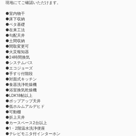
現地にてご確認いただけます。
●室内物干
●床下収納
●ベタ基礎
●在来工法
●勾配天井
●土間収納
●間取変更可
●火災報知器
●24時間換気
●システムバス
●エコジョーズ
●手すり付階段
●対面式キッチン
●食器洗浄乾燥機
●浴室換気乾燥機
●LDK18帖以上
●ポップアップ天井
●低ホルムアルデヒド
●可動棚
●折上天井
●カースペース2台以上
●1・2階温水洗浄便座
●テレビモニタ付インターホン