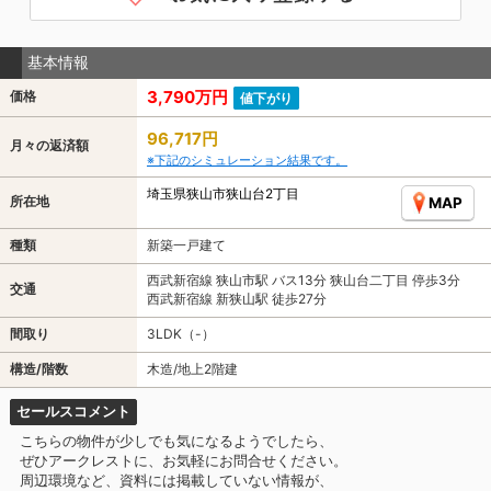
基本情報
3,790万円
価格
値下がり
96,717円
月々の返済額
※下記のシミュレーション結果です。
埼玉県狭山市狭山台2丁目
所在地
MAP
種類
新築一戸建て
西武新宿線 狭山市駅 バス13分 狭山台二丁目 停歩3分
交通
西武新宿線 新狭山駅 徒歩27分
間取り
3LDK（-）
構造/階数
木造/地上2階建
セールスコメント
こちらの物件が少しでも気になるようでしたら、
ぜひアークレストに、お気軽にお問合せください。
周辺環境など、資料には掲載していない情報が、