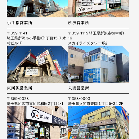
小手指営業所
所沢営業所
〒359-1141
〒359-1115 埼玉県所沢市御幸町1-
埼玉県所沢市小手指町1丁目15-7 木
16
村ビル1F
スカイライズタワー1階
東所沢営業所
入間営業所
〒359-0023
〒358-0003
埼玉県所沢市東所沢和田2丁目2-1
埼玉県入間市豊岡１丁目5-34 2F