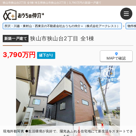
狭山市狭山台2丁目 全1棟 埼玉県狭山市狭山台2丁目｜3,790万円の新築一戸建て
所沢・川越・東村山・西東京の不動産会社おうちの仲介＋（株式会社アークレスト）
物件
狭山市狭山台2丁目 全1棟
新築一戸建て
3,790万円
値下がり
MAPで確認
現地外観写真 ●生活環境が良好で、陽光あふれる住宅地にて新生活をスタートでき