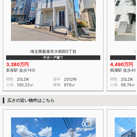
埼玉県新座市大和田5丁目
中古一戸建て
3,280万円
4,490万円
新座駅 徒歩14分
鶴瀬駅 徒歩4
間取
2SLDK
築年
2012年
間取
2SLDK
土地
100.22㎡
建物
97.6㎡
土地
58.74㎡
広さの近い物件はこちら