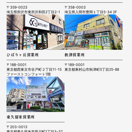
〒359-0023
〒358-0003
埼玉県所沢市東所沢和田2丁目2-1
埼玉県入間市豊岡１丁目5-34 2F
ひばりヶ丘営業所
秋津営業所
〒188-0001
〒189-0001
東京都西東京市谷戸町２丁目11-15
東京都東村山市秋津町5丁目25-88
ファーストコンフォート1階
東久留米営業所
〒203-0013
東京都東久留米市新川町1丁目3-37