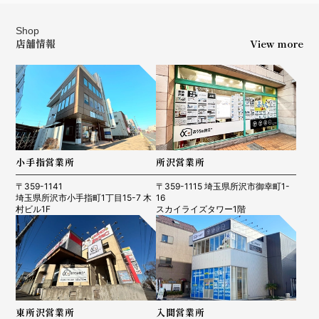
Shop
店舗情報
View more
小手指営業所
所沢営業所
〒359-1141
〒359-1115 埼玉県所沢市御幸町1-
埼玉県所沢市小手指町1丁目15-7 木
16
村ビル1F
スカイライズタワー1階
東所沢営業所
入間営業所