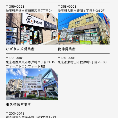
〒359-0023
〒358-0003
埼玉県所沢市東所沢和田2丁目2-1
埼玉県入間市豊岡１丁目5-34 2F
ひばりヶ丘営業所
秋津営業所
〒188-0001
〒189-0001
東京都西東京市谷戸町２丁目11-15
東京都東村山市秋津町5丁目25-88
ファーストコンフォート1階
東久留米営業所
〒203-0013
東京都東久留米市新川町1丁目3-37