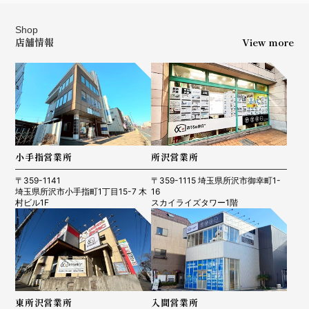
Shop
店舗情報
View more
小手指営業所
所沢営業所
〒359-1141
〒359-1115 埼玉県所沢市御幸町1-
埼玉県所沢市小手指町1丁目15-7 木
16
村ビル1F
スカイライズタワー1階
東所沢営業所
入間営業所